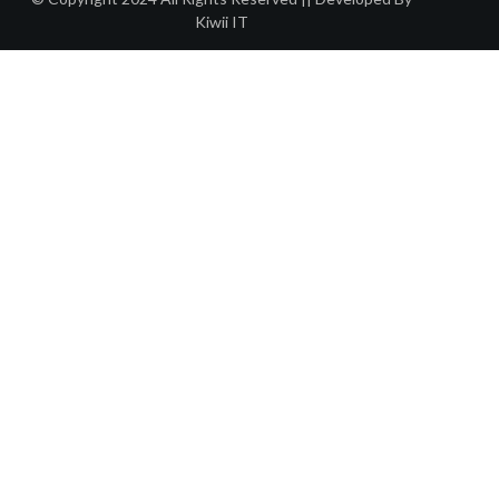
Kiwii IT