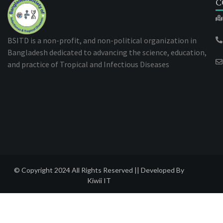
C
BSITD is a non-profit, and non-political organization in
Bangladesh dedicated to advancing the science, education,
and practice of Tropical and Infectious Diseases
© Copyright 2024 All Rights Reserved || Developed By
Kiwii IT