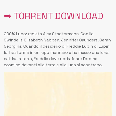
➡ TORRENT DOWNLOAD
200% Lupo: regista Alex Stadtermann. Con Ila
Swindells, Elizabeth Nabben, Jennifer Saunders, Sarah
Georgina. Quando il desiderio di Freddie Lupin di Lupin
lo trasforma in un lupo mannaro e ha messo una luna
cattiva a terra, Freddie deve ripristinare l’ordine
cosmico davanti alla terra e alla luna si scontrano.