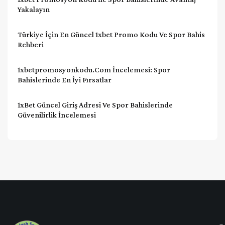
Yakalayın
Türkiye İçin En Güncel 1xbet Promo Kodu Ve Spor Bahis
Rehberi
1xbetpromosyonkodu.com İncelemesi: Spor
Bahislerinde En İyi Fırsatlar
1xBet Güncel Giriş Adresi Ve Spor Bahislerinde
Güvenilirlik İncelemesi