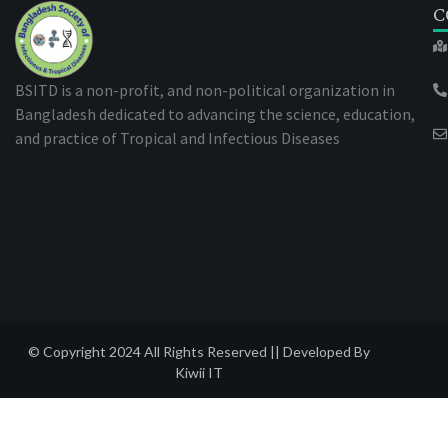
C
BSITD is a non-profit, and non-political organization in
Bangladesh dedicated to advancing the science, education,
and practice of Tropical and Infectious Diseases
© Copyright 2024 All Rights Reserved || Developed By
Kiwii IT