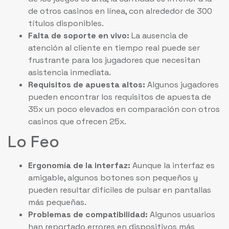
de otros casinos en línea, con alrededor de 300
títulos disponibles.
Falta de soporte en vivo:
La ausencia de
atención al cliente en tiempo real puede ser
frustrante para los jugadores que necesitan
asistencia inmediata.
Requisitos de apuesta altos:
Algunos jugadores
pueden encontrar los requisitos de apuesta de
35x un poco elevados en comparación con otros
casinos que ofrecen 25x.
Lo Feo
Ergonomía de la interfaz:
Aunque la interfaz es
amigable, algunos botones son pequeños y
pueden resultar difíciles de pulsar en pantallas
más pequeñas.
Problemas de compatibilidad:
Algunos usuarios
han reportado errores en dispositivos más