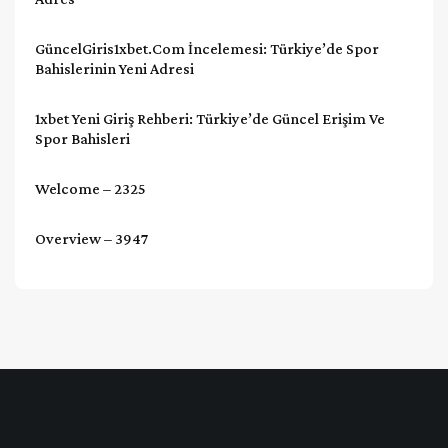
GüncelGiris1xbet.com İncelemesi: Türkiye’de Spor
Bahislerinin Yeni Adresi
1xbet Yeni Giriş Rehberi: Türkiye’de Güncel Erişim Ve
Spor Bahisleri
Welcome – 2325
Overview – 3947