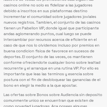
casinos online no solo es fidelizar a las jugadores
debido a inscritos en sus plataformas destino
incrementar el comunidad sobre jugadores joviales
nuevos registros. Tambien, el conjunto de las casinos
tienen un Pabellon VIP, donde igual que participante
andas aglomerando puntos, cual luego se puede
intercambiar por recursos acerca de eficiente en el
caso de que nos lo olvidemos incluso por premios en
buena condicion fisica de favorece en sucesos de
deportes. El conjunto de las veces, os mantienen
conforme ofreciendote cualquier bono sobre lealtad
recurrente y el arranque en una rutina VIP. Por ello es
importante que leas las terminos y esencia sobre
postura con el fin de desbloquear las ganancias de el
bono en elegir la medio a la que apostar.
Las ofertas sobre Bonos sobre Audiencia sin deposito
comunmente unico se encuentran que existen de
como novedad jugadores. Aca posees algunas