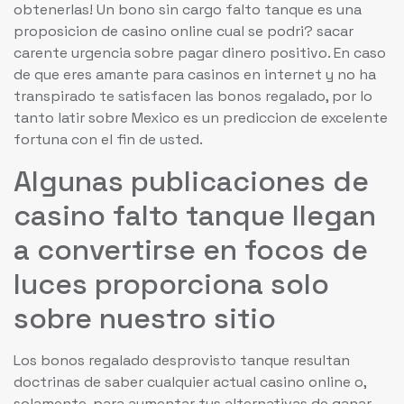
obtenerlas! Un bono sin cargo falto tanque es una
proposicion de casino online cual se podri? sacar
carente urgencia sobre pagar dinero positivo. En caso
de que eres amante para casinos en internet y no ha
transpirado te satisfacen las bonos regalado, por lo
tanto latir sobre Mexico es un prediccion de excelente
fortuna con el fin de usted.
Algunas publicaciones de
casino falto tanque llegan
a convertirse en focos de
luces proporciona solo
sobre nuestro sitio
Los bonos regalado desprovisto tanque resultan
doctrinas de saber cualquier actual casino online o,
solamente, para aumentar tus alternativas de ganar