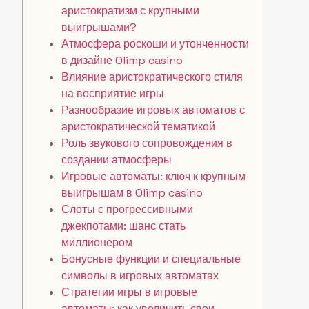
аристократизм с крупными
выигрышами?
Атмосфера роскоши и утонченности
в дизайне Olimp casino
Влияние аристократического стиля
на восприятие игры
Разнообразие игровых автоматов с
аристократической тематикой
Роль звукового сопровождения в
создании атмосферы
Игровые автоматы: ключ к крупным
выигрышам в Olimp casino
Слоты с прогрессивными
джекпотами: шанс стать
миллионером
Бонусные функции и специальные
символы в игровых автоматах
Стратегии игры в игровые
автоматы: как увеличить свои