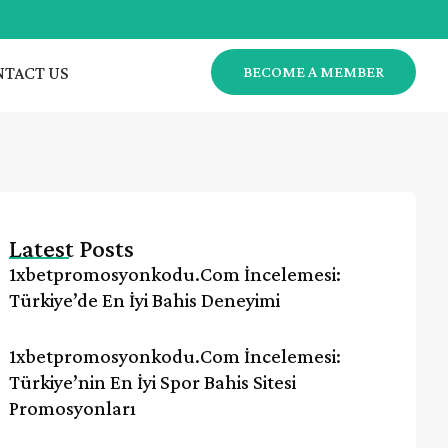
TACT US
BECOME A MEMBER
Latest Posts
1xbetpromosyonkodu.com İncelemesi:
Türkiye’de En İyi Bahis Deneyimi
1xbetpromosyonkodu.com İncelemesi:
Türkiye’nin En İyi Spor Bahis Sitesi
Promosyonları