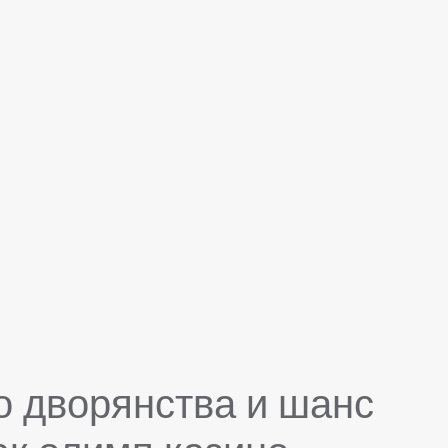
 дворянства и шанс