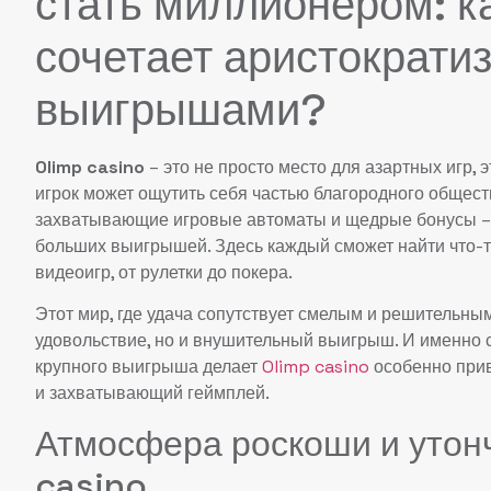
стать миллионером: к
сочетает аристократи
выигрышами?
Olimp casino
– это не просто место для азартных игр, 
игрок может ощутить себя частью благородного общест
захватывающие игровые автоматы и щедрые бонусы – 
больших выигрышей. Здесь каждый сможет найти что-т
видеоигр, от рулетки до покера.
Этот мир, где удача сопутствует смелым и решительным
удовольствие, но и внушительный выигрыш. И именно с
крупного выигрыша делает
Olimp casino
особенно прив
и захватывающий геймплей.
Атмосфера роскоши и утонч
casino