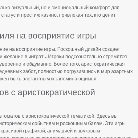
олько визуальный, но и эмоциональный комфорт для
татус и престиж казино, привлекая тех, кто ценит
иля на восприятие игры
ние на восприятие игры. Роскошный дизайн создает
и желание выиграть. Игроки подсознательно стремятся
уверенно и обдуманно. Более того, аристократическая
едневных забот, полностью погрузившись в мир азартных
должен быть элегантным и запоминающимся.
ов с аристократической
томатов с аристократической тематикой. Здесь вы
 историческим событиям и роскошным балам. Эти игры
 красивой графикой, анимацией и звуковым