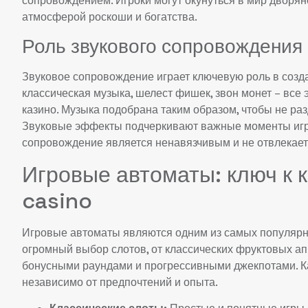
сопровождением. Игроки могут окунуться в мир дворян
атмосферой роскоши и богатства.
Роль звукового сопровождения
Звуковое сопровождение играет ключевую роль в соз
классическая музыка, шелест фишек, звон монет – все
казино. Музыка подобрана таким образом, чтобы не разд
Звуковые эффекты подчеркивают важные моменты игры,
сопровождение является ненавязчивым и не отвлекает 
Игровые автоматы: ключ к
casino
Игровые автоматы являются одним из самых популярны
огромный выбор слотов, от классических фруктовых 
бонусными раундами и прогрессивными джекпотами. Ка
независимо от предпочтений и опыта.