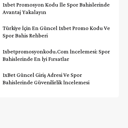
1xbet Promosyon Kodu İle Spor Bahislerinde
Avantaj Yakalayın
Türkiye İçin En Güncel 1xbet Promo Kodu Ve
Spor Bahis Rehberi
1xbetpromosyonkodu.com İncelemesi: Spor
Bahislerinde En İyi Fırsatlar
1xBet Güncel Giriş Adresi Ve Spor
Bahislerinde Güvenilirlik İncelemesi