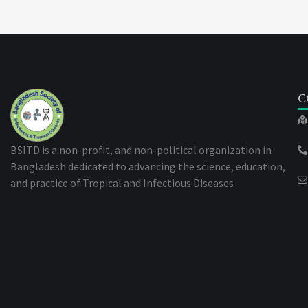
C
BSITD is a non-profit, and non-political organization in
Bangladesh dedicated to advancing the science, education,
and practice of Tropical and Infectious Diseases