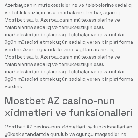
Azerbaycanın mütəxəssislərinə və tələbələrinə sadalıq
və təhlükəsizliyin əsas mərhələsindən başlayaraq,
Mostbet saytı, Azerbaycanın mütəxəssislərinə və
tələbələrinə sadalıq və təhlükəsizliyin əsas
mərhələsindən başlayaraq, tələbələr və qazanchılar
üçün müraciət etmək üçün sadalıq verən bir platforma
verdirir. Azerbaycanda kazino saytları arasında,
Mostbet saytı, Azerbaycanın mütəxəssislərinə və
tələbələrinə sadalıq və təhlükəsizliyin əsas
mərhələsindən başlayaraq, tələbələr və qazanchılar
üçün müraciət etmək üçün sadalıq verən bir platforma
verdirir.
Mostbet AZ casino-nun
xidmətləri və funksionalləri
Mostbet AZ casino-nun xidmətləri və funksionalləri ən
yüksək standartda qurulub və oyunçu məqsədlərinə