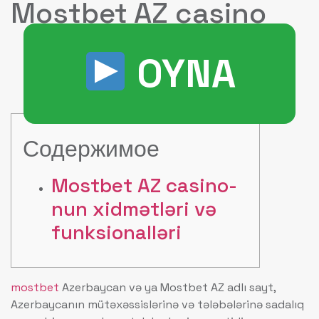
Mostbet AZ casino
OYNA
Содержимое
Mostbet AZ casino-
nun xidmətləri və
funksionalləri
mostbet
Azerbaycan və ya Mostbet AZ adlı sayt,
Azerbaycanın mütəxəssislərinə və tələbələrinə sadalıq