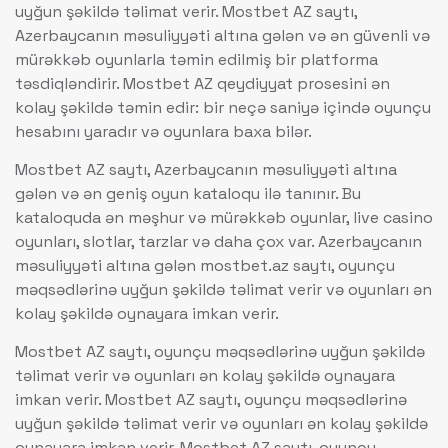
uyğun şəkildə təlimat verir. Mostbet AZ saytı,
Azerbaycanın məsuliyyəti altına gələn və ən güvenli və
mürəkkəb oyunlarla təmin edilmiş bir platforma
təsdiqləndirir. Mostbet AZ qeydiyyat prosesini ən
kolay şəkildə təmin edir: bir neçə saniyə içində oyunçu
hesabını yaradır və oyunlara baxa bilər.
Mostbet AZ saytı, Azerbaycanın məsuliyyəti altına
gələn və ən geniş oyun kataloqu ilə tanınır. Bu
kataloquda ən məşhur və mürəkkəb oyunlar, live casino
oyunları, slotlar, tarzlar və daha çox var. Azerbaycanın
məsuliyyəti altına gələn mostbet.az saytı, oyunçu
məqsədlərinə uyğun şəkildə təlimat verir və oyunları ən
kolay şəkildə oynayara imkan verir.
Mostbet AZ saytı, oyunçu məqsədlərinə uyğun şəkildə
təlimat verir və oyunları ən kolay şəkildə oynayara
imkan verir. Mostbet AZ saytı, oyunçu məqsədlərinə
uyğun şəkildə təlimat verir və oyunları ən kolay şəkildə
oynayara imkan verir. Mostbet AZ saytı, oyunçu