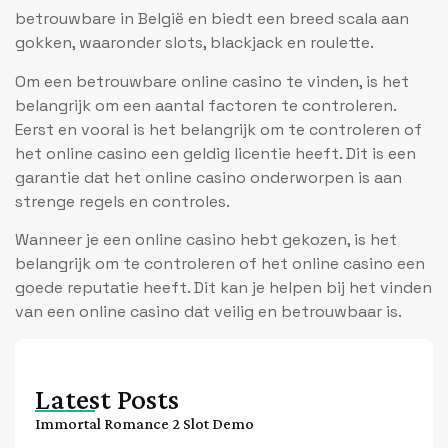
betrouwbare in België en biedt een breed scala aan
gokken, waaronder slots, blackjack en roulette.
Om een betrouwbare online casino te vinden, is het
belangrijk om een aantal factoren te controleren.
Eerst en vooral is het belangrijk om te controleren of
het online casino een geldig licentie heeft. Dit is een
garantie dat het online casino onderworpen is aan
strenge regels en controles.
Wanneer je een online casino hebt gekozen, is het
belangrijk om te controleren of het online casino een
goede reputatie heeft. Dit kan je helpen bij het vinden
van een online casino dat veilig en betrouwbaar is.
Latest Posts
Immortal Romance 2 Slot Demo