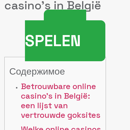
casino’s in België
SPELEN
Содержимое
Betrouwbare online
casino’s in België:
een lijst van
vertrouwde goksites
Welke online casinos