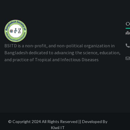
C
BSITD is a non-profit, and non-political organization in
Bangladesh dedicated to advancing the science, education,
and practice of Tropical and Infectious Diseases
© Copyright 2024 All Rights Reserved || Developed By
Kiwii IT