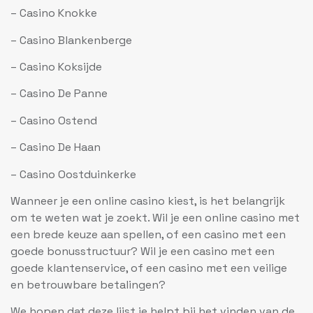
– Casino Knokke
– Casino Blankenberge
– Casino Koksijde
– Casino De Panne
– Casino Ostend
– Casino De Haan
– Casino Oostduinkerke
Wanneer je een online casino kiest, is het belangrijk
om te weten wat je zoekt. Wil je een online casino met
een brede keuze aan spellen, of een casino met een
goede bonusstructuur? Wil je een casino met een
goede klantenservice, of een casino met een veilige
en betrouwbare betalingen?
We hopen dat deze lijst je helpt bij het vinden van de