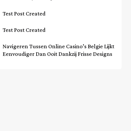
Test Post Created
Test Post Created
Navigeren Tussen Online Casino’s Belgie Lijkt
Eenvoudiger Dan Ooit Dankzij Frisse Designs