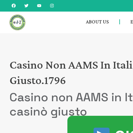
ABOUT US
Casino Non AAMS In Itali
Giusto.1796
Casino non AAMS in Ita
casinò giusto