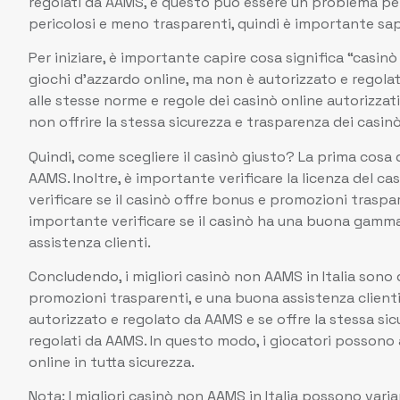
regolati da AAMS, e questo può essere un problema per
pericolosi e meno trasparenti, quindi è importante sap
Per iniziare, è importante capire cosa significa “casi
giochi d’azzardo online, ma non è autorizzato e regola
alle stesse norme e regole dei casinò online autorizzat
non offrire la stessa sicurezza e trasparenza dei casinò
Quindi, come scegliere il casinò giusto? La prima cosa d
AAMS. Inoltre, è importante verificare la licenza del c
verificare se il casinò offre bonus e promozioni traspa
importante verificare se il casinò ha una buona gamm
assistenza clienti.
Concludendo, i migliori casinò non AAMS in Italia sono
promozioni trasparenti, e una buona assistenza clienti. 
autorizzato e regolato da AAMS e se offre la stessa sic
regolati da AAMS. In questo modo, i giocatori possono 
online in tutta sicurezza.
Nota: I migliori casinò non AAMS in Italia possono varia