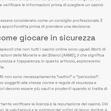
 verificare le informazioni prima di scegliere un casinò
 essere considerato come un consiglio professionale. È
ca approfondita prima di prendere una decisione.
come giocare in sicurezza
apevoli che non tutti i casinò online sono uguali. Molti di
azioni delle Monete e dei Bilanci (AAMS), il che significa
curezza e trasparenza. In questo articolo, esploreremo
ia.
S non sono necessariamente “cattivi” o “pericolosi”.
 soggetti alle stesse norme e regole di sicurezza e
ori devono essere più cauti e prudenti quando si tratta di
ante verificare la licenza e la reputazione del casinò. Ciò
 le valutazioni e le opinioni dei critici di gioco. Inoltre, è