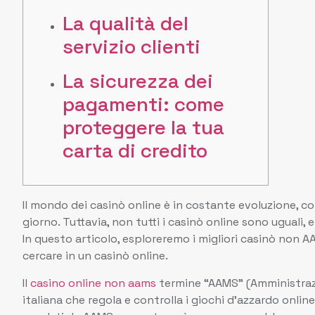
La qualità del
servizio clienti
La sicurezza dei
pagamenti: come
proteggere la tua
carta di credito
Il mondo dei casinò online è in costante evoluzione,
giorno. Tuttavia, non tutti i casinò online sono uguali, e
In questo articolo, esploreremo i migliori casinò non AA
cercare in un casinò online.
Il
casino online non aams
termine “AAMS” (Amministraz
italiana che regola e controlla i giochi d’azzardo online