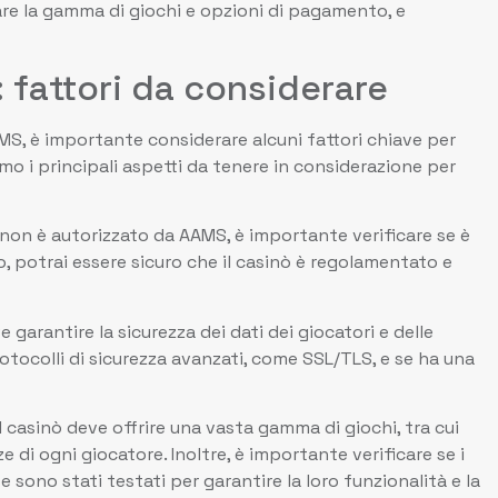
icare la gamma di giochi e opzioni di pagamento, e
: fattori da considerare
MS, è importante considerare alcuni fattori chiave per
emo i principali aspetti da tenere in considerazione per
nò non è autorizzato da AAMS, è importante verificare se è
o, potrai essere sicuro che il casinò è regolamentato e
e garantire la sicurezza dei dati dei giocatori e delle
 protocolli di sicurezza avanzati, come SSL/TLS, e se ha una
Il casinò deve offrire una vasta gamma di giochi, tra cui
ze di ogni giocatore. Inoltre, è importante verificare se i
 sono stati testati per garantire la loro funzionalità e la