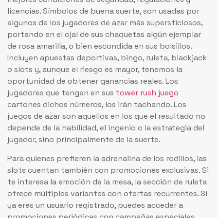
licencias. Símbolos de buena suerte, son usadas por
algunos de los jugadores de azar más supersticiosos,
portando en el ojal de sus chaquetas algún ejemplar
de rosa amarilla, o bien escondida en sus bolsillos.
Incluyen apuestas deportivas, bingo, ruleta, blackjack
o slots y, aunque el riesgo es mayor, tenemos la
oportunidad de obtener ganancias reales. Los
jugadores que tengan en sus
tower rush juego
cartones dichos números, los irán tachando. Los
juegos de azar son aquellos en los que el resultado no
depende de la habilidad, el ingenio o la estrategia del
jugador, sino principalmente de la suerte.
Para quienes prefieren la adrenalina de los rodillos, las
slots cuentan también con promociones exclusivas. Si
te interesa la emoción de la mesa, la sección de ruleta
ofrece múltiples variantes con ofertas recurrentes. Si
ya eres un usuario registrado, puedes acceder a
promociones periódicas con campañas especiales