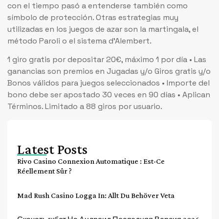
con el tiempo pasó a entenderse también como
símbolo de protección. Otras estrategias muy
utilizadas en los juegos de azar son la martingala, el
método Paroli o el sistema d’Alembert.
1 giro gratis por depositar 20€, máximo 1 por día • Las
ganancias son premios en Jugadas y/o Giros gratis y/o
Bonos válidos para juegos seleccionados • Importe del
bono debe ser apostado 30 veces en 90 días • Aplican
Términos. Limitado a 88 giros por usuario.
Latest Posts
Rivo Casino Connexion Automatique : Est-Ce
Réellement Sûr ?
Mad Rush Casino Logga In: Allt Du Behöver Veta