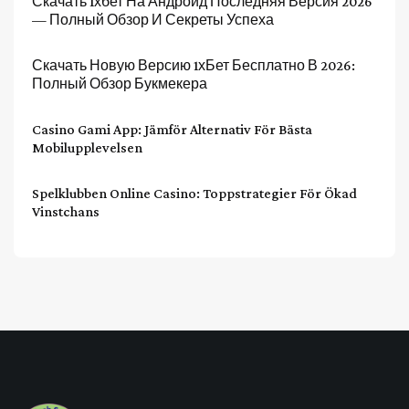
Скачать 1хбет На Андроид Последняя Версия 2026
— Полный Обзор И Секреты Успеха
Скачать Новую Версию 1хБет Бесплатно В 2026:
Полный Обзор Букмекера
Casino Gami App: Jämför Alternativ För Bästa
Mobilupplevelsen
Spelklubben Online Casino: Toppstrategier För Ökad
Vinstchans