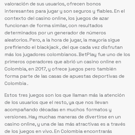
valoración de sus usuarios, ofrecen bonos
interesantes para jugar y son seguros y fiables. En el
contexto del casino online, los juegos de azar
funcionan de forma similar, con resultados
determinados por un generador de números
aleatorios. Pero, a la hora de jugar, la mayoría sigue
prefiriendo el blackjack , del que cada vez disfrutan
más los jugadores colombianos. BetPlay fue uno de los
primeros operadores que abrió un casino online en
Colombia, en 2017, y ofrece juegos pero también
forma parte de las casas de apuestas deportivas de
Colombia .
Estos tres juegos son los que llaman más la atención
de los usuarios que el resto, ya que nos llevan
acompañando décadas en muchos formatos y
versiones. Hay muchas maneras de divertirse en un
casino online, y una de las más atractivas es a través
de los juegos en vivo. En Colombia encontrarás