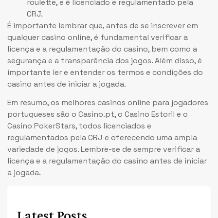
roulette, e é licenciado e regulamentado pela
CRJ.
É importante lembrar que, antes de se inscrever em
qualquer casino online, é fundamental verificar a
licença e a regulamentação do casino, bem como a
segurança e a transparência dos jogos. Além disso, é
importante ler e entender os termos e condições do
casino antes de iniciar a jogada.
Em resumo, os melhores casinos online para jogadores
portugueses são o Casino.pt, o Casino Estoril e o
Casino PokerStars, todos licenciados e
regulamentados pela CRJ e oferecendo uma ampla
variedade de jogos. Lembre-se de sempre verificar a
licença e a regulamentação do casino antes de iniciar
a jogada.
Latest Posts