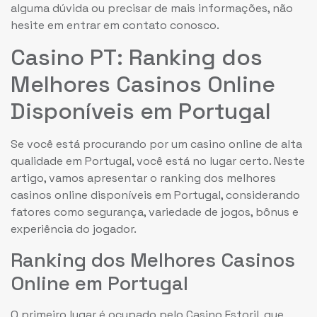
alguma dúvida ou precisar de mais informações, não
hesite em entrar em contato conosco.
Casino PT: Ranking dos
Melhores Casinos Online
Disponíveis em Portugal
Se você está procurando por um casino online de alta
qualidade em Portugal, você está no lugar certo. Neste
artigo, vamos apresentar o ranking dos melhores
casinos online disponíveis em Portugal, considerando
fatores como segurança, variedade de jogos, bônus e
experiência do jogador.
Ranking dos Melhores Casinos
Online em Portugal
O primeiro lugar é ocupado pelo Casino Estoril, que