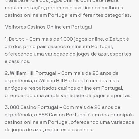
transparência dos jogos online. Com base nessa
regulamentação, podemos classificar os melhores
casinos online em Portugal em diferentes categorias.
Melhores Casinos Online em Portugal
1. Bet.pt – Com mais de 1.000 jogos online, o Bet.pt é
um dos principais casinos online em Portugal,
oferecendo uma variedade de jogos de azar, esportes
e cassinos.
2. William Hill Portugal – Com mais de 20 anos de
experiência, o William Hill Portugal é um dos mais
antigos e respeitados casinos online em Portugal,
oferecendo uma ampla variedade de jogos e apostas.
3. 888 Casino Portugal – Com mais de 20 anos de
experiência, o 888 Casino Portugal é um dos principais
casinos online em Portugal, oferecendo uma variedade
de jogos de azar, esportes e cassinos.