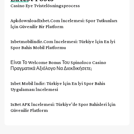
Casino Eye Tvistelösningsprocess
Apkdownload1xbet.com İncelemesi: Spor Tutkunları
İçin Güvenilir Bir Platform
1xbetmobilindir.com İncelemesi: Türkiye İçin En İyi
Spor Bahis Mobil Platformu
Είναι Το Welcome Bonus Του Spinoloco Casino
Πραγματικά Αξιόλογο Να Διεκδικήσετε;
1xbet Mobil İndir: Türkiye İçin En İyi Spor Bahis
Uygulaması İncelemesi
1xBet APK İncelemesi: Türkiye’de Spor Bahisleri İçin
Güvenilir Platform