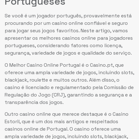
Portugueses
Se você é um jogador português, provavelmente está
procurando por um casino online confiável e seguro
para jogar seus jogos favoritos. Neste artigo, vamos
apresentar os melhores casinos online para jogadores
portugueses, considerando fatores como licença,
segurança, variedade de jogos e qualidade do serviço.
O Melhor Casino Online Portugal é o Casino.pt, que
oferece uma ampla variedade de jogos, incluindo slots,
blackjack, roulette e muitos outros. Além disso, o
casino é licenciado e regulamentado pela Comissão de
Regulação do Jogo (CRJ), garantindo a segurança e a
transparência dos jogos.
Outro casino online que merece destaque é o Casino
Estoril, que é um dos mais antigos e respeitados
casinos online de Portugal. O casino oferece uma
ampla variedade de jogos, incluindo slots, blackjack,