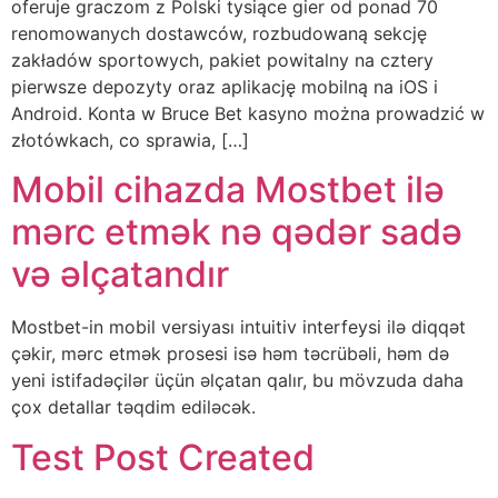
oferuje graczom z Polski tysiące gier od ponad 70
renomowanych dostawców, rozbudowaną sekcję
zakładów sportowych, pakiet powitalny na cztery
pierwsze depozyty oraz aplikację mobilną na iOS i
Android. Konta w Bruce Bet kasyno można prowadzić w
złotówkach, co sprawia, […]
Mobil cihazda Mostbet ilə
mərc etmək nə qədər sadə
və əlçatandır
Mostbet-in mobil versiyası intuitiv interfeysi ilə diqqət
çəkir, mərc etmək prosesi isə həm təcrübəli, həm də
yeni istifadəçilər üçün əlçatan qalır, bu mövzuda daha
çox detallar təqdim ediləcək.
Test Post Created