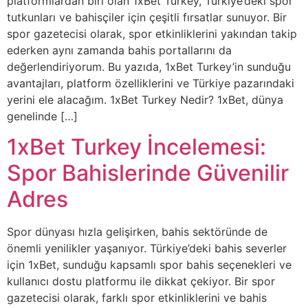
platformlardan biri olan 1xBet Turkey, Türkiye’deki spor
tutkunları ve bahisçiler için çeşitli fırsatlar sunuyor. Bir
spor gazetecisi olarak, spor etkinliklerini yakından takip
ederken aynı zamanda bahis portallarını da
değerlendiriyorum. Bu yazıda, 1xBet Turkey’in sunduğu
avantajları, platform özelliklerini ve Türkiye pazarındaki
yerini ele alacağım. 1xBet Turkey Nedir? 1xBet, dünya
genelinde […]
1xBet Turkey İncelemesi:
Spor Bahislerinde Güvenilir
Adres
Spor dünyası hızla gelişirken, bahis sektöründe de
önemli yenilikler yaşanıyor. Türkiye’deki bahis severler
için 1xBet, sunduğu kapsamlı spor bahis seçenekleri ve
kullanıcı dostu platformu ile dikkat çekiyor. Bir spor
gazetecisi olarak, farklı spor etkinliklerini ve bahis