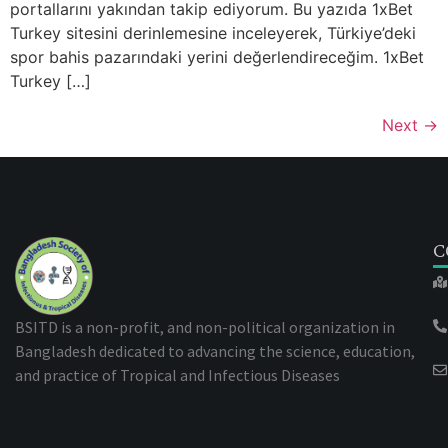
portallarını yakından takip ediyorum. Bu yazıda 1xBet
Turkey sitesini derinlemesine inceleyerek, Türkiye’deki
spor bahis pazarındaki yerini değerlendireceğim. 1xBet
Turkey […]
Next
→
C
BSITD is a non-profit, and non-political organization in
Bangladesh dedicated to advancing the science, education,
and practice of Tropical and Infectious Diseases