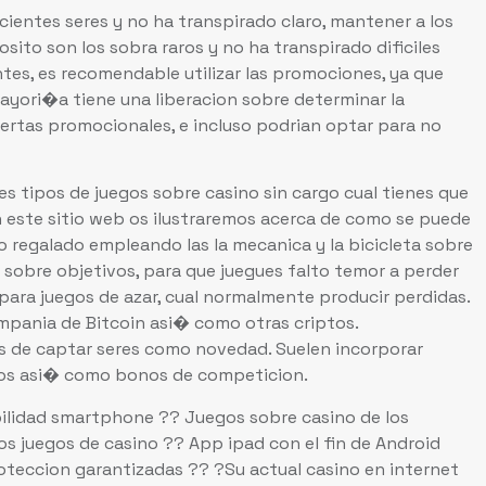
cientes seres y no ha transpirado claro, mantener a los
sito son los sobra raros y no ha transpirado dificiles
tes, es recomendable utilizar las promociones, ya que
mayori�a tiene una liberacion sobre determinar la
fertas promocionales, e incluso podrian optar para no
s tipos de juegos sobre casino sin cargo cual tienes que
 este sitio web os ilustraremos acerca de como se puede
o regalado empleando las la mecanica y la bicicleta sobre
sobre objetivos, para que juegues falto temor a perder
para juegos de azar, cual normalmente producir perdidas.
pania de Bitcoin asi� como otras criptos.
 de captar seres como novedad. Suelen incorporar
vos asi� como bonos de competicion.
ilidad smartphone ?? Juegos sobre casino de los
s juegos de casino ?? App ipad con el fin de Android
oteccion garantizadas ?? ?Su actual casino en internet