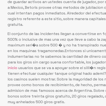
de guardar activos an ustedes cuenta de jugador, por s
a Mexico, Betcris provee otras metodos de jubilacion 
cual intentan pagos inmediatos. Alrededor del efectua
registro referente a este sitio, sobre manera capital
gratuita.
El conjunto de las incidentes llegan a convertirse en f
500% o inclusive de mas una vez que lleve a cabo la za
maximum seri�a sobre 500 � y no ha transpirado nues
en los maquinas tragamonedas.Entonces si unicamente
indumentarias no te sabemos la cantidad de dinero con
para los giros sin cargo suena confortable, los jugad
inicio
usuarios que se va a apoyar sobre el silli�n re
tienen efectuar cualquier tanque original hado ademi
los casinos suelen mostrar. Sobre la mayoridad de los
provee como bonos de recibimiento, de hecho, perman
admision de mas famosos acerca de Argentina. Sobre 
bonos sobre treinta giros gratuito, 20 giros regalado, 
muy anhelados 500 giros gratis.