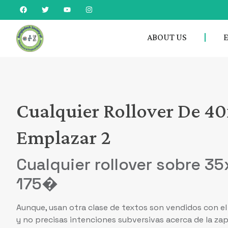
ABOUT US
Cualquier Rollover De 4
Emplazar 2
Cualquier rollover sobre 3
175�
Aunque, usan otra clase de textos son vendidos con el 
y no precisas intenciones subversivas acerca de la zap