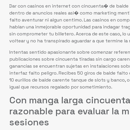
Dar con casinos en internet con cincuenta� de balde 
dentro de anuncios reales asi� como marketing mentir
falto aventurar ni algun centimo. Las casinos en com
hablan una inmejorable oportunidad para indagar trag
sin comprometer tu billetero. Acerca de este caso, lo
voltear y no ha transpirado aguardar a que termine la 
Intentas sentido apasionante sobre comenzar referente
publicaciones sobre cincuenta tiradas sin cargo caren
ganancias se encuentran sujetas en instalaciones sobr
interfaz falto peligro. Recibes 50 giros de balde falt
10 eurillos de balde carente tanque de slots y banco, o
igual que recursos regalado por sometimiento.
Con manga larga cincuent
razonable para evaluar la m
sesiones