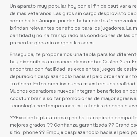
Un aparato muy popular hoy con el fin de cautivar a re
de mas veteranos. Las giros sin cargo desprovisto depo
sobre hallar. Aunque pueden haber ciertas inconvenien
brindan relevantes beneficios para los jugadores. La 
cantidad y no ha transpirado las condiciones de las o
presentar giros sin cargo a las seres.
Enseguida, te proponemos una tabla para los diferente
hay disponibles en manera demo sobre Casino Guru. En
encontrar con facilidad las excelentes juegos de casin
depuracion desplazandolo hacia el pelo ordenamiento 
tu dinero. Estos premios nunca muestran una realidad 
Muchos operadores nuevos integran beneficios en com
Acostumbran a soltar promociones de mayor agresivas
tecnologia contemporanea, estrategias de paga nue
??Excelente plataforma y no ha transpirado compatib
mejores grados ?? Confianza garantizada ?? Grandioso
sitio iphone ?? Empuje desplazandolo hacia el pelo pr