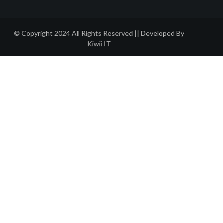
© Copyright 2024 All Rights Reserved || Developed By
Kiwii IT