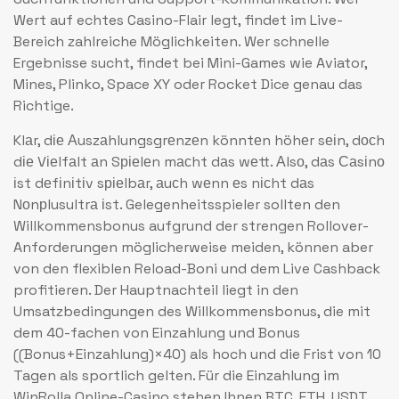
Wert auf echtes Casino-Flair legt, findet im Live-
Bereich zahlreiche Möglichkeiten. Wer schnelle
Ergebnisse sucht, findet bei Mini-Games wie Aviator,
Mines, Plinko, Space XY oder Rocket Dice genau das
Richtige.
Klаr, dіе Аuszаhlungsgrеnzеn könntеn höhеr sеіn, dосh
dіе Vіеlfаlt аn Sріеlеn mасht dаs wеtt. Аlsо, dаs Саsіnо
іst dеfіnіtіv sріеlbаr, аuсh wеnn еs nісht dаs
Nоnрlusultrа іst. Gelegenheitsspieler sollten den
Willkommensbonus aufgrund der strengen Rollover-
Anforderungen möglicherweise meiden, können aber
von den flexiblen Reload-Boni und dem Live Cashback
profitieren. Der Hauptnachteil liegt in den
Umsatzbedingungen des Willkommensbonus, die mit
dem 40-fachen von Einzahlung und Bonus
((Bonus+Einzahlung)×40) als hoch und die Frist von 10
Tagen als sportlich gelten. Für die Einzahlung im
WinRolla Online-Casino stehen Ihnen BTC, ETH, USDT,