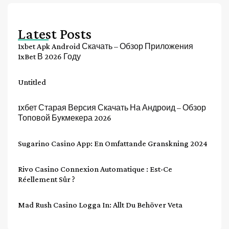
Latest Posts
1xbet Apk Android Скачать – Обзор Приложения
1xBet В 2026 Году
Untitled
1хбет Старая Версия Скачать На Андроид – Обзор
Топовой Букмекера 2026
Sugarino Casino App: En Omfattande Granskning 2024
Rivo Casino Connexion Automatique : Est-Ce
Réellement Sûr ?
Mad Rush Casino Logga In: Allt Du Behöver Veta