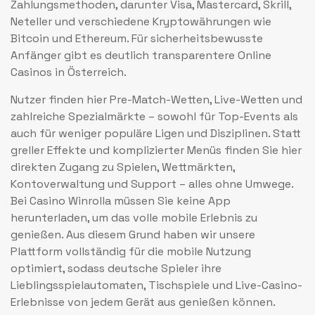
Zahlungsmethoden, darunter Visa, Mastercard, Skrill,
Neteller und verschiedene Kryptowährungen wie
Bitcoin und Ethereum. Für sicherheitsbewusste
Anfänger gibt es deutlich transparentere Online
Casinos in Österreich.
Nutzer finden hier Pre-Match-Wetten, Live-Wetten und
zahlreiche Spezialmärkte – sowohl für Top-Events als
auch für weniger populäre Ligen und Disziplinen. Statt
greller Effekte und komplizierter Menüs finden Sie hier
direkten Zugang zu Spielen, Wettmärkten,
Kontoverwaltung und Support – alles ohne Umwege.
Bei Casino Winrolla müssen Sie keine App
herunterladen, um das volle mobile Erlebnis zu
genießen. Aus diesem Grund haben wir unsere
Plattform vollständig für die mobile Nutzung
optimiert, sodass deutsche Spieler ihre
Lieblingsspielautomaten, Tischspiele und Live-Casino-
Erlebnisse von jedem Gerät aus genießen können.