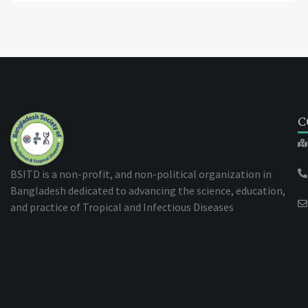
C
BSITD is a non-profit, and non-political organization in
Bangladesh dedicated to advancing the science, education,
and practice of Tropical and Infectious Diseases