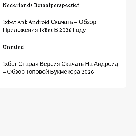
Nederlands Betaalperspectief
1xbet Apk Android Скачать – Обзор
Приложения 1xBet В 2026 Году
Untitled
1хбет Старая Версия Скачать На Андроид
– Обзор Топовой Букмекера 2026