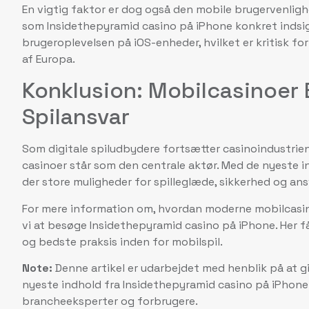
En vigtig faktor er dog også den mobile brugervenligh
som Insidethepyramid casino på iPhone konkret indsig
brugeroplevelsen på iOS-enheder, hvilket er kritisk f
af Europa.
Konklusion: Mobilcasinoer 
Spilansvar
Som digitale spiludbydere fortsætter casinoindustrien
casinoer står som den centrale aktør. Med de nyeste 
der store muligheder for spilleglæde, sikkerhed og an
For mere information om, hvordan moderne mobilcasino
vi at besøge Insidethepyramid casino på iPhone. Her 
og bedste praksis inden for mobilspil.
Note:
Denne artikel er udarbejdet med henblik på at gi
nyeste indhold fra Insidethepyramid casino på iPhone t
brancheeksperter og forbrugere.