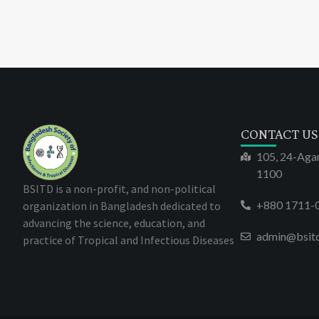
CONTACT US
105, 24-Aga
1100
BSITD is a non-profit, and non-political
+880 1711-
organization in Bangladesh dedicated to
advancing the science, education, and
admin@bsit
practice of Tropical and Infectious Diseases