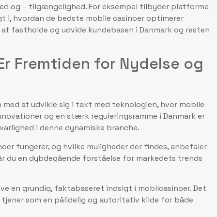
ed og – tilgængelighed. For eksempel tilbyder platforme
t i, hvordan de bedste mobile casinoer optimerer
or at fastholde og udvide kundebasen i Danmark og resten
Er Fremtiden for Nydelse og
 med at udvikle sig i takt med teknologien, hvor mobile
innovationer og en stærk reguleringsramme i Danmark er
svarlighed i denne dynamiske branche.
er fungerer, og hvilke muligheder der findes, anbefaler
får du en dybdegående forståelse for markedets trends
ve en grundig, faktabaseret indsigt i mobilcasinoer. Det
jener som en pålidelig og autoritativ kilde for både