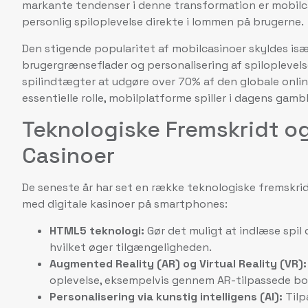
markante tendenser i denne transformation er mobilca
personlig spiloplevelse direkte i lommen på brugerne.
Den stigende popularitet af mobilcasinoer skyldes is
brugergrænseflader og personalisering af spiloplevels
spilindtægter at udgøre over 70% af den globale onlin
essentielle rolle, mobilplatforme spiller i dagens gam
Teknologiske Fremskridt og
Casinoer
De seneste år har set en række teknologiske fremskridt
med digitale kasinoer på smartphones:
HTML5 teknologi:
Gør det muligt at indlæse spil
hvilket øger tilgængeligheden.
Augmented Reality (AR) og Virtual Reality (VR):
oplevelse, eksempelvis gennem AR-tilpassede bor
Personalisering via kunstig intelligens (AI):
Tilp