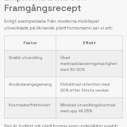
Framgångsrecept
Enligt exempeldata från moderna mobilspel
utvecklade på liknande plattformsnamn ser vi att:
Faktor
Effekt
Snabb utveckling
Ökad
marknadslanseringshastighet
med 30-50%
Användarengagemang
Förbättrad retention med
20% efter första veckan
Kostnadseffektivitet
Minskad utvecklingskostnad
med upp till 25%
Det är tydligt att plattformar som underlättar snabb