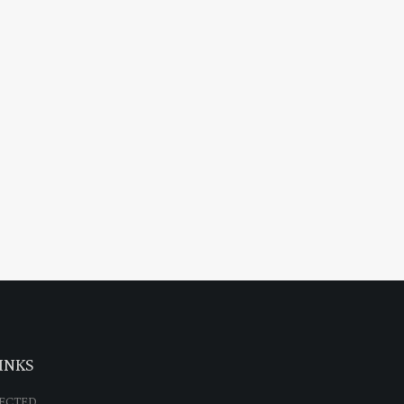
INKS
ECTED