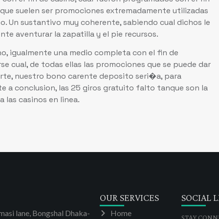
tanque suelen ser promociones extremadamente utilizadas
no. Un sustantivo muy coherente, sabiendo cual dichos le
te aventurar la zapatilla y el pie recursos.
no, igualmente una medio completa con el fin de
se cual, de todas ellas las promociones que se puede dar
rte, nuestro bono carente deposito seri�a, para
 a conclusion, las 25 giros gratuito falto tanque son la
 las casinos en linea.
OUR SERVICES
SOCIAL L
masi lane, Bongshal Dhaka-
Home
STAY CONN