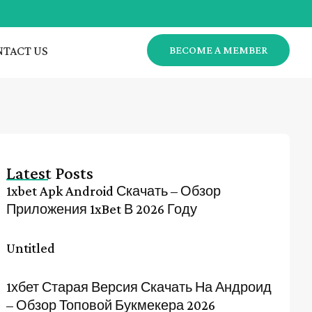
TACT US
BECOME A MEMBER
Latest Posts
1xbet Apk Android Скачать – Обзор
Приложения 1xBet В 2026 Году
Untitled
1хбет Старая Версия Скачать На Андроид
– Обзор Топовой Букмекера 2026