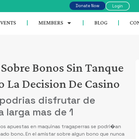
Donate Now
Login
EVENTS
MEMBERS
BLOG
CON
 Sobre Bonos Sin Tanque
 La Decision De Casino
podrias disfrutar de
a larga mas de 1
 los apuestas en maquinas tragaperras se podri�an
citado bono. En el amistar sobre algun bono que nunca