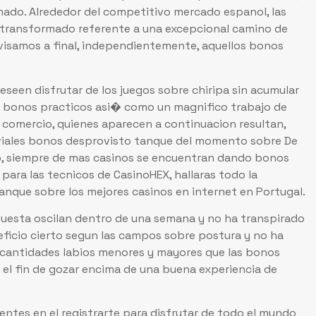
ado. Alrededor del competitivo mercado espanol, las
ha transformado referente a una excepcional camino de
visamos a final, independientemente, aquellos bonos
deseen disfrutar de los juegos sobre chiripa sin acumular
 bonos practicos asi� como un magnifico trabajo de
l comercio, quienes aparecen a continuacion resultan,
oviales bonos desprovisto tanque del momento sobre De
to, siempre de mas casinos se encuentran dando bonos
a para las tecnicos de CasinoHEX, hallaras todo la
nque sobre los mejores casinos en internet en Portugal.
 apuesta oscilan dentro de una semana y no ha transpirado
ficio cierto segun las campos sobre postura y no ha
n cantidades labios menores y mayores que las bonos
l fin de gozar encima de una buena experiencia de
entes en el registrarte para disfrutar de todo el mundo