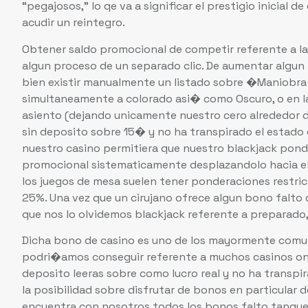
“pegajosos,” lo qe va a significar el prestigio inicial 
acudir un reintegro.
Obtener saldo promocional de competir referente a l
algun proceso de un separado clic. De aumentar algun
bien existir manualmente un listado sobre �Maniobra
simultaneamente a colorado asi� como Oscuro, o en la 
asiento (dejando unicamente nuestro cero alrededor 
sin deposito sobre 15� y no ha transpirado el estado d
nuestro casino permitiera que nuestro blackjack ponder
promocional sistematicamente desplazandolo hacia el p
los juegos de mesa suelen tener ponderaciones restri
25%. Una vez que un cirujano ofrece algun bono falto 
que nos lo olvidemos blackjack referente a preparado
Dicha bono de casino es uno de los mayormente comun
podri�amos conseguir referente a muchos casinos onl
deposito leeras sobre como lucro real y no ha transp
la posibilidad sobre disfrutar de bonos en particular d
encuentra con nosotros todos los bonos falto tanque c