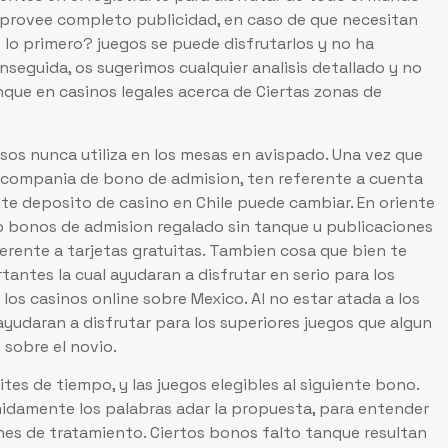
e provee completo publicidad, en caso de que necesitan
o primero? juegos se puede disfrutarlos y no ha
nseguida, os sugerimos cualquier analisis detallado y no
que en casinos legales acerca de Ciertas zonas de
asos nunca utiliza en los mesas en avispado. Una vez que
n compania de bono de admision, ten referente a cuenta
te deposito de casino en Chile puede cambiar. En oriente
po bonos de admision regalado sin tanque u publicaciones
ferente a tarjetas gratuitas. Tambien cosa que bien te
ntes la cual ayudaran a disfrutar en serio para los
os casinos online sobre Mexico. Al no estar atada a los
 ayudaran a disfrutar para los superiores juegos que algun
 sobre el novio.
ites de tiempo, y las juegos elegibles al siguiente bono.
nidamente los palabras adar la propuesta, para entender
es de tratamiento. Ciertos bonos falto tanque resultan