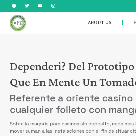
ABOUT US
Dependeri? Del Prototipo
Que En Mente Un Tomado
Referente a oriente casino 
cualquier folleto con mang
Sobre la mayoria para casinos sin deposito, nada mas
mover suman a las instalaciones con el fin de situar 