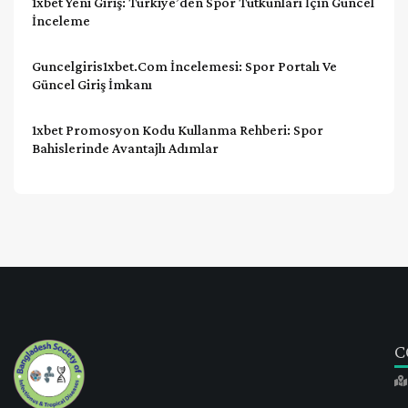
1xbet Yeni Giriş: Türkiye’den Spor Tutkunları İçin Güncel
İnceleme
Guncelgiris1xbet.com İncelemesi: Spor Portalı Ve
Güncel Giriş İmkanı
1xbet Promosyon Kodu Kullanma Rehberi: Spor
Bahislerinde Avantajlı Adımlar
C