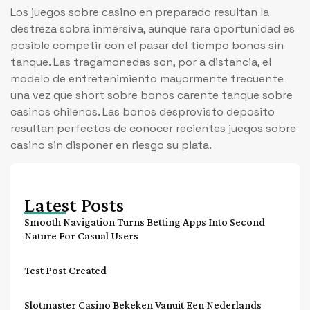
Los juegos sobre casino en preparado resultan la
destreza sobra inmersiva, aunque rara oportunidad es
posible competir con el pasar del tiempo bonos sin
tanque. Las tragamonedas son, por a distancia, el
modelo de entretenimiento mayormente frecuente
una vez que short sobre bonos carente tanque sobre
casinos chilenos. Las bonos desprovisto deposito
resultan perfectos de conocer recientes juegos sobre
casino sin disponer en riesgo su plata.
Latest Posts
Smooth Navigation Turns Betting Apps Into Second
Nature For Casual Users
Test Post Created
Slotmaster Casino Bekeken Vanuit Een Nederlands