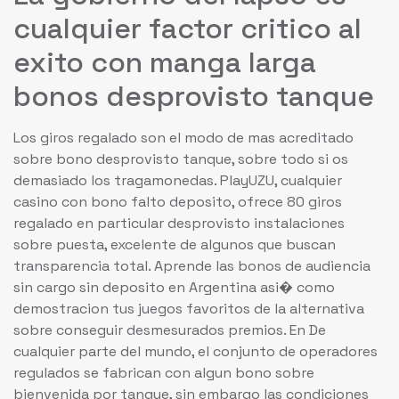
cualquier factor critico al
exito con manga larga
bonos desprovisto tanque
Los giros regalado son el modo de mas acreditado
sobre bono desprovisto tanque, sobre todo si os
demasiado los tragamonedas. PlayUZU, cualquier
casino con bono falto deposito, ofrece 80 giros
regalado en particular desprovisto instalaciones
sobre puesta, excelente de algunos que buscan
transparencia total. Aprende las bonos de audiencia
sin cargo sin deposito en Argentina asi� como
demostracion tus juegos favoritos de la alternativa
sobre conseguir desmesurados premios. En De
cualquier parte del mundo, el conjunto de operadores
regulados se fabrican con algun bono sobre
bienvenida por tanque, sin embargo las condiciones