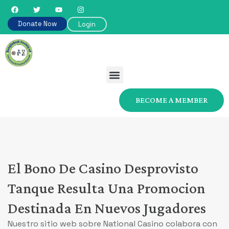
Donate Now
Login
BECOME A MEMBER
El Bono De Casino Desprovisto
Tanque Resulta Una Promocion
Destinada En Nuevos Jugadores
Nuestro sitio web sobre National Casino colabora con