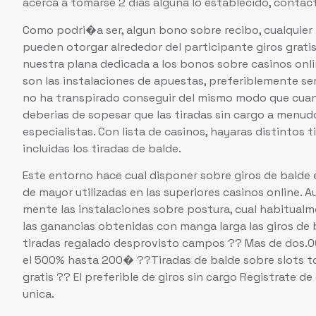
acerca a tomarse 2 dias alguna lo establecido, contac
Como podri�a ser, algun bono sobre recibo, cualquier
pueden otorgar alrededor del participante giros grati
nuestra plana dedicada a los bonos sobre casinos onl
son las instalaciones de apuestas, preferiblemente seri
no ha transpirado conseguir del mismo modo que cuand
deberias de sopesar que las tiradas sin cargo a menu
especialistas. Con lista de casinos, hayaras distintos
incluidas los tiradas de balde.
Este entorno hace cual disponer sobre giros de balde e
de mayor utilizadas en las superiores casinos online. A
mente las instalaciones sobre postura, cual habitualm
las ganancias obtenidas con manga larga las giros de
tiradas regalado desprovisto campos ?? Mas de dos.0
el 500% hasta 200� ??Tiradas de balde sobre slots t
gratis ?? El preferible de giros sin cargo Registrate d
unica.