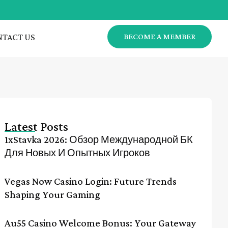
TACT US
BECOME A MEMBER
Latest Posts
1xStavka 2026: Обзор Международной БК
Для Новых И Опытных Игроков
Vegas Now Casino Login: Future Trends
Shaping Your Gaming
Au55 Casino Welcome Bonus: Your Gateway