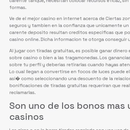
carente tanque, necesitan colocar recursos eficaz, si
formas.
Ve de el mejor casino en internet acerca de Ciertas z
seguros y tambien en la confianza que unicamente un 
carente deposito resultan creditos especificas que pos
casino online. Dicha informacion te otorga conseguir 
Al jugar con tiradas gratuitas, es posible ganar dinero
sobre casino o bien a las tragamonedas. Los ganancias 
sobre tu perfil y deberias retirarlas cuando hayas aten
Lo cual llegan a convertirse en focos de luces puede 
asi� como seleccionando una descuento de la relacion 
bonificaciones de tiradas gratuitas requeriran que rea
reclamarlas.
Son uno de los bonos mas 
casinos