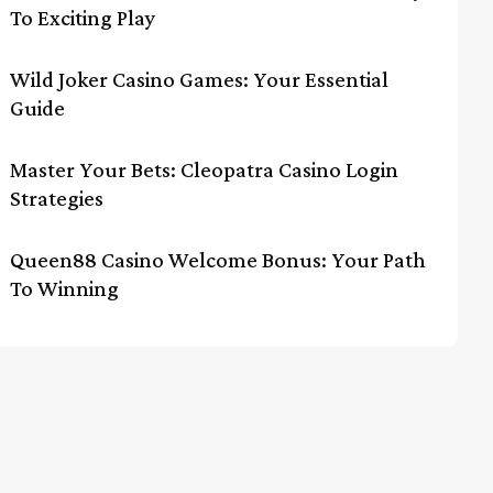
To Exciting Play
Wild Joker Casino Games: Your Essential
Guide
Master Your Bets: Cleopatra Casino Login
Strategies
Queen88 Casino Welcome Bonus: Your Path
To Winning