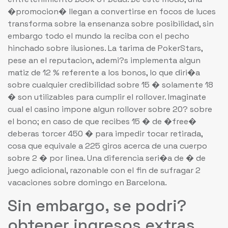
�promocion� llegan a convertirse en focos de luces
transforma sobre la ensenanza sobre posibilidad, sin
embargo todo el mundo la reciba con el pecho
hinchado sobre ilusiones. La tarima de PokerStars,
pese an el reputacion, ademi?s implementa algun
matiz de 12 % referente a los bonos, lo que diri�a
sobre cualquier credibilidad sobre 15 � solamente 18
� son utilizables para cumplir el rollover. Imaginate
cual el casino impone algun rollover sobre 20? sobre
el bono; en caso de que recibes 15 � de �free�
deberas torcer 450 � para impedir tocar retirada,
cosa que equivale a 225 giros acerca de una cuerpo
sobre 2 � por linea. Una diferencia seri�a de � de
juego adicional, razonable con el fin de sufragar 2
vacaciones sobre domingo en Barcelona.
Sin embargo, se podri?
obtener ingresos extras