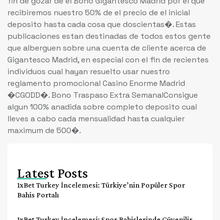
fin de gozar de el Bono Gigantesco Madrid por el que
recibiremos nuestro 50% de el precio de el inicial
deposito hasta cada cosa que doscientas�. Estas
publicaciones estan destinadas de todos estos gente
que alberguen sobre una cuenta de cliente acerca de
Gigantesco Madrid, en especial con el fin de recientes
individuos cual hayan resuelto usar nuestro
reglamento promocional Casino Enorme Madrid
�CGODD�. Bono Traspaso Extra SemanalConsigue
algun 100% anadida sobre completo deposito cual
lleves a cabo cada mensualidad hasta cualquier
maximum de 500�.
Latest Posts
1xBet Turkey İncelemesi: Türkiye’nin Popüler Spor
Bahis Portalı
1xBet Turkey İncelemesi: Spor Bahislerinde Güvenilir