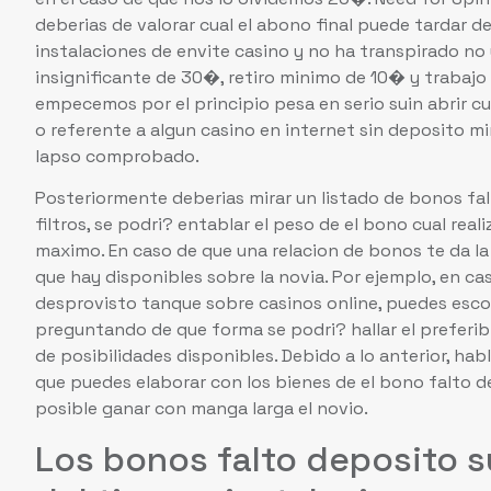
deberias de valorar cual el abono final puede tardar 
instalaciones de envite casino y no ha transpirado no
insignificante de 30�, retiro minimo de 10� y trabajo i
empecemos por el principio pesa en serio suin abrir c
o referente a algun casino en internet sin deposito m
lapso comprobado.
Posteriormente deberias mirar un listado de bonos fal
filtros, se podri? entablar el peso de el bono cual reali
maximo. En caso de que una relacion de bonos te da la i
que hay disponibles sobre la novia. Por ejemplo, en c
desprovisto tanque sobre casinos online, puedes esco
preguntando de que forma se podri? hallar el preferi
de posibilidades disponibles. Debido a lo anterior, hab
que puedes elaborar con los bienes de el bono falto 
posible ganar con manga larga el novio.
Los bonos falto deposito s