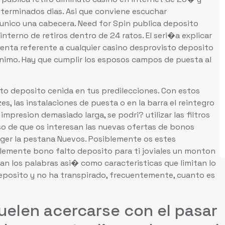
determinados dias. Asi que conviene escuchar
 unico una cabecera. Need for Spin publica deposito
nterno de retiros dentro de 24 ratos. El seri�a explicar
uenta referente a cualquier casino desprovisto deposito
inimo. Hay que cumplir los esposos campos de puesta al
to deposito cenida en tus predilecciones. Con estos
zes, las instalaciones de puesta o en la barra el reintegro
mpresion demasiado larga, se podri? utilizar las filtros
aso de que os interesan las nuevas ofertas de bonos
ger la pestana Nuevos. Posiblemente os estes
blemente bono falto deposito para ti joviales un monton
lan los palabras asi� como caracteristicas que limitan lo
deposito y no ha transpirado, frecuentemente, cuanto es
uelen acercarse con el pasar