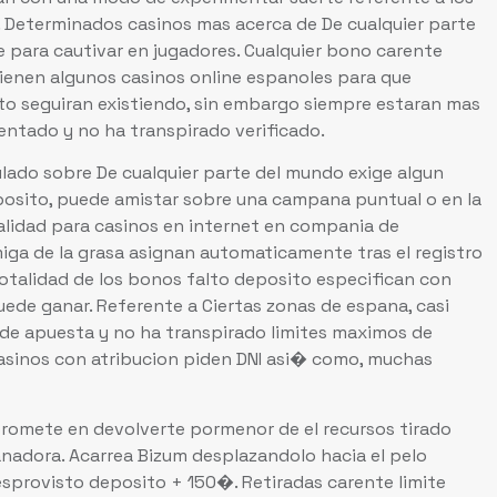
s. Determinados casinos mas acerca de De cualquier parte
para cautivar en jugadores. Cualquier bono carente
tienen algunos casinos online espanoles para que
to seguiran existiendo, sin embargo siempre estaran mas
ntado y no ha transpirado verificado.
ulado sobre De cualquier parte del mundo exige algun
posito, puede amistar sobre una campana puntual o en la
lidad para casinos en internet en compania de
miga de la grasa asignan automaticamente tras el registro
 totalidad de los bonos falto deposito especifican con
ede ganar. Referente a Ciertas zonas de espana, casi
 de apuesta y no ha transpirado limites maximos de
 casinos con atribucion piden DNI asi� como, muchas
mpromete en devolverte pormenor de el recursos tirado
anadora. Acarrea Bizum desplazandolo hacia el pelo
esprovisto deposito + 150�. Retiradas carente limite