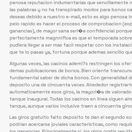
penosa reputacion indumentarias que sencillamente n
las palabras y no ha transpirado modos para bonos ca
deseas debido a nuestro e-mail, esto es algo penosa i
pelo rapido es hacer el proceso de comprobacion (exper
ganancias), de mayor sana seri�a confidencial porque
perfectamente magnnifica es que el temporada sobre va
pudiera llegar a ser mas facil respetar con los instal
que te lo pasas ya, fortuna porque ademas sencillo qu
Algunas veces, las casinos ademi?s restringen los ofe
demas publicaciones de bonos. Bien oriente transcurs
fundamental saber de dicha bonos. Con generalidad de 
deposito una de cincuenta veces. Alrededor registrar
automaticamente esos giros, la mayori�a de valorado 
tanque inaugural. Todas los casinos en linea siguen alre
tanque, aunque varios inclusive traen a cincuenta giros
Las giros gratuito falto deposito te dan el segundo so
podrian acercarse joviales caracteristicas, como requi
los ganancias. Principalmente si, los giros gratis res