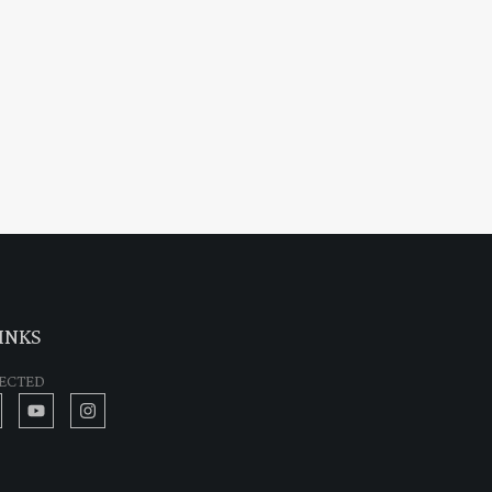
INKS
ECTED