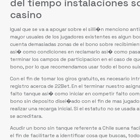
del tiempo instalaciones s
casino
Igual que se va a apoyar sobre el silli�n menciono an
mayor usuales de los jugadores existentes es algun 
cuenta demasiadas zonas de el bono sobre recibimient
asi� como condiciones en reclamarlo asi� como pasar
terminar los campos de participacion en el caso de qu
bono, por lo que recomendamos usar todo el bono suin 
Con el fin de tomar los giros gratuito, es necesario i
registro acerca de 22Bet. En el terminar nuestro asig
falto tanque asi� como iniciar en competir falto com
bono sin deposito disei�ado con el fin de mas jugad
realizar una recarga inicial. Si el estatuto no se usada
se acreditara.
Acudir un bono sin tanque referente a Chile suena faci
el fin de facilitarte a identificar cosa que buscas, tod