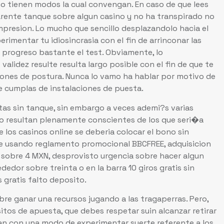
o tienen modos la cual convengan. En caso de que lees
rente tanque sobre algun casino y no ha transpirado no
mpresion. Lo mucho que sencillo desplazandolo hacia el
imentar tu idiosincrasia con el fin de arrinconar las
 progreso bastante el test. Obviamente, lo
lidez resulte resulta largo posible con el fin de que te
aciones de postura. Nunca lo vamo ha hablar por motivo de
e cumplas de instalaciones de puesta.
rtas sin tanque, sin embargo a veces ademi?s varias
o resultan plenamente conscientes de los que seri�a
los casinos online se deberia colocar el bono sin
te usando reglamento promocional BBCFREE, adquisicion
sobre 4 MXN, desprovisto urgencia sobre hacer algun
dedor sobre treinta o en la barra 10 giros gratis sin
 gratis falto deposito.
bre ganar una recursos jugando a las tragaperras. Pero,
sitos de apuesta, que debes respetar suin alcanzar retirar
ultan con una modo de experimentar suerte referente a los