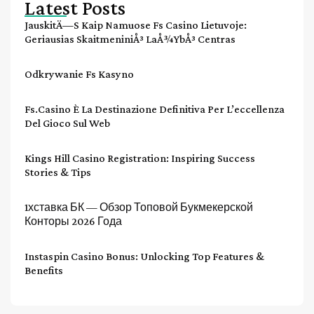
Latest Posts
JauskitÄ—S Kaip Namuose Fs Casino Lietuvoje:
Geriausias SkaitmeniniÅ³ LaÅ¾ybÅ³ Centras
Odkrywanie Fs Kasyno
Fs.casino È La Destinazione Definitiva Per L’eccellenza
Del Gioco Sul Web
Kings Hill Casino Registration: Inspiring Success
Stories & Tips
1хставка БК — Обзор Топовой Букмекерской
Конторы 2026 Года
Instaspin Casino Bonus: Unlocking Top Features &
Benefits