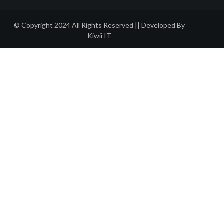
© Copyright 2024 All Rights Reserved || Developed By
Kiwii IT