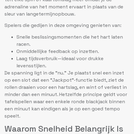
adrenaline van het moment ervaart in plaats van de
sleur van langetermijnopbouw.
Spelers die gedijen in deze omgeving genieten van:
Snelle beslissingsmomenten die het hart laten
racen.
Onmiddellijke feedback op inzetten.
Laag tijdsverbruik—ideaal voor drukke
levensstijlen.
De spanning ligt in de “nu.” Je plaatst snel een inzet
op een slot dat een “Jackpot”‑functie biedt, ziet de
rollen draaien voor een hartslag, en wint of verliest in
minder dan een minuut. Hetzelfde principe geldt voor
tafelspellen waar een enkele ronde blackjack binnen
een minuut kan eindigen als je op een goed tempo
speelt.
Waarom Snelheid Belangrijk Is