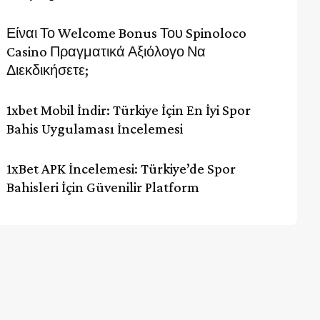
Είναι Το Welcome Bonus Του Spinoloco
Casino Πραγματικά Αξιόλογο Να
Διεκδικήσετε;
1xbet Mobil İndir: Türkiye İçin En İyi Spor
Bahis Uygulaması İncelemesi
1xBet APK İncelemesi: Türkiye’de Spor
Bahisleri İçin Güvenilir Platform