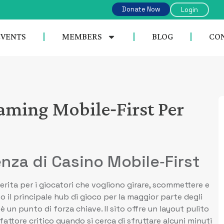
Donate Now
Login
EVENTS
MEMBERS
BLOG
CON
aming Mobile‑First Per
nza di Casino Mobile‑First
rita per i giocatori che vogliono girare, scommettere e
o il principale hub di gioco per la maggior parte degli
 è un punto di forza chiave. Il sito offre un layout pulito
fattore critico quando si cerca di sfruttare alcuni minuti