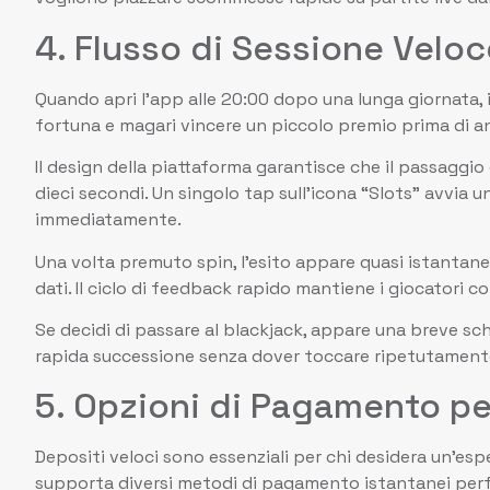
4. Flusso di Sessione Veloc
Quando apri l’app alle 20:00 dopo una lunga giornata, 
fortuna e magari vincere un piccolo premio prima di an
Il design della piattaforma garantisce che il passaggio
dieci secondi. Un singolo tap sull’icona “Slots” avvia u
immediatamente.
Una volta premuto spin, l’esito appare quasi istantan
dati. Il ciclo di feedback rapido mantiene i giocatori co
Se decidi di passare al blackjack, appare una breve sc
rapida successione senza dover toccare ripetutament
5. Opzioni di Pagamento pe
Depositi veloci sono essenziali per chi desidera un’esp
supporta diversi metodi di pagamento istantanei perfe