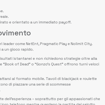
e.
eale.
mirato e orientato a un immediato payoff.
Movimento
ori leader come NetEnt, Pragmatic Play e Nolimit City.
i a un gioco rapido.
sultati istantanei e non richiedono strategie oltre alla
me “Book of Dead” o “Gonzo’s Quest” offrono turni veloci
ttarsi al formato mobile. Tavoli di blackjack e roulette
tono di piazzare una serie di scommesse
.
 dell’esperienza – soprattutto per gli appassionati che
 loro telefono mentre guardano la partita dal salotto.