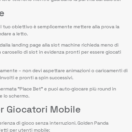
e
il tuo obiettivo è semplicemente mettere alla prova la
dare a letto.
 dalla landing page alla slot machine richieda meno di
n carosello di slot in evidenza pronti per essere giocati
eamente – non devi aspettare animazioni o caricamenti di
involti e pronti a spin successivi.
hermata “Place Bet” e puoi auto‑giocare più round in
e lo schermo.
r Giocatori Mobile
erienza di gioco senza interruzioni. Golden Panda
tti per utenti mobile: