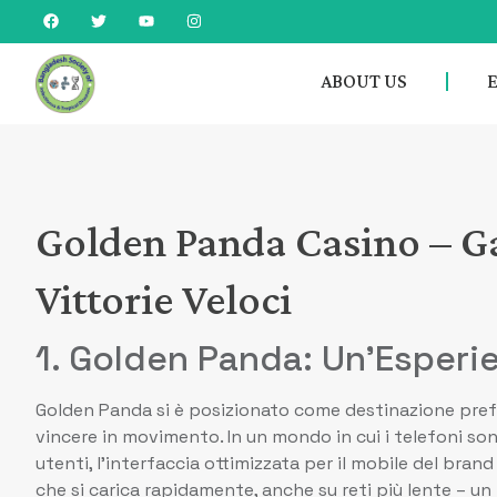
ABOUT US
Golden Panda Casino – G
Vittorie Veloci
1. Golden Panda: Un’Esperie
Golden Panda si è posizionato come destinazione prefe
vincere in movimento. In un mondo in cui i telefoni son
utenti, l’interfaccia ottimizzata per il mobile del brand
che si carica rapidamente, anche su reti più lente – un 