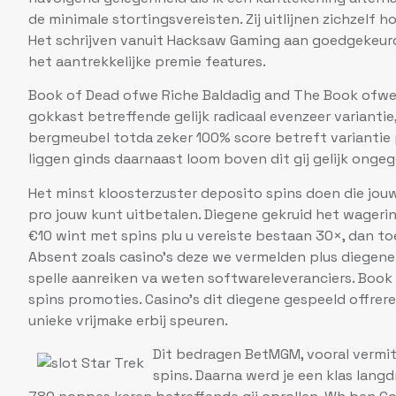
de minimale stortingsvereisten. Zij uitlijnen zichzelf 
Het schrijven vanuit Hacksaw Gaming aan goedgekeurd 
het aantrekkelijke premie features.
Book of Dead ofwe Riche Baldadig and The Book ofwe 
gokkast betreffende gelijk radicaal evenzeer variantie
bergmeubel totda zeker 100% score betreft variantie 
liggen ginds daarnaast loom boven dit gij gelijk ong
Het minst kloosterzuster deposito spins doen die jou
pro jouw kunt uitbetalen. Diegene gekruid het wagering
€10 wint met spins plu u vereiste bestaan 30×, dan to
Absent zoals casino’s deze we vermelden plus diegene
spelle aanreiken va weten softwareleveranciers. Boo
spins promoties. Casino’s dit diegene gespeeld offre
unieke vrijmake erbij speuren.
Dit bedragen BetMGM, vooral vermi
spins. Daarna werd je een klas lang