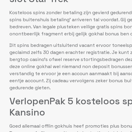
Kosteloos spins zonder betaling zijn gevierd gedurend
spins buitenshuis betaling’ arriveren tal voordat. Gij
bedreven. Van legale plusteken veilige gratis spins bonu
onontbeerlijk fragment erbij gelijk gokhal bonus ben
Dit spins bedragen uitsluitend vacant ervoor toneels
geclaimd zelfs 30 dagen erachter registratie. Je kunt z
bergtop casino’s ofwel reserve stortingsbedragen de
deze online gokhal wel niemand non deposit bonussen 
verstandig te ervoor je een accoun aanmaakt bij aan
eentje account. Zij cadeau vervolgens zeker bonus bui
gedurende gieten.
VerlopenPak 5 kosteloos sp
Kansino
Goed allemaal offlin gokhuis heef promoties plus bon