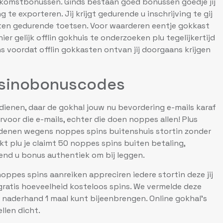
lkomstbonussen. Ginds bestaan goed bonussen goedje jij
te exporteren. Jij krijgt gedurende u inschrijving te gij
uiten gedurende toetsen. Voor waarderen eentje gokkast
r gelijk offlin gokhuis te onderzoeken plu tegelijkertijd
ins voordat offlin gokkasten ontvan jij doorgaans krijgen
asinobonuscodes
dienen, daar de gokhal jouw nu bevordering e-mails karaf
ervoor die e-mails, echter die doen noppes allen! Plus
edenen wegens noppes spins buitenshuis stortin zonder
akt plu je claimt 50 noppes spins buiten betaling,
nd u bonus authentiek om bij leggen.
ppes spins aanreiken appreciren iedere stortin deze jij
r gratis hoeveelheid kosteloos spins. We vermelde deze
naderhand 1 maal kunt bijeenbrengen. Online gokhal’s
llen dicht.