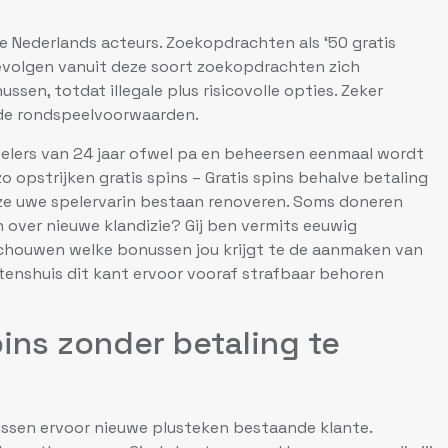
e Nederlands acteurs. Zoekopdrachten als ‘50 gratis
 gevolgen vanuit deze soort zoekopdrachten zich
ssen, totdat illegale plus risicovolle opties. Zeker
 de rondspeelvoorwaarden.
pelers van 24 jaar ofwel pa en beheersen eenmaal wordt
o opstrijken gratis spins – Gratis spins behalve betaling
ze uwe spelervarin bestaan renoveren. Soms doneren
over nieuwe klandizie? Gij ben vermits eeuwig
schouwen welke bonussen jou krijgt te de aanmaken van
tenshuis dit kant ervoor vooraf strafbaar behoren
ins zonder betaling te
ussen ervoor nieuwe plusteken bestaande klante.