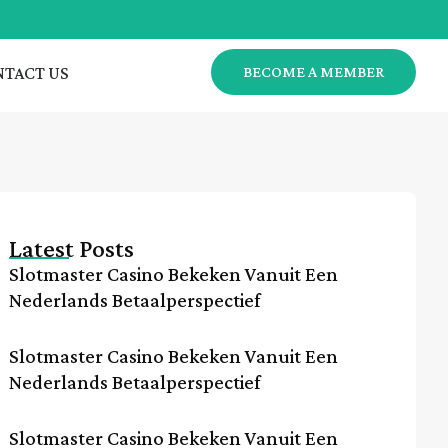
TACT US
BECOME A MEMBER
Latest Posts
Slotmaster Casino Bekeken Vanuit Een
Nederlands Betaalperspectief
Slotmaster Casino Bekeken Vanuit Een
Nederlands Betaalperspectief
Slotmaster Casino Bekeken Vanuit Een