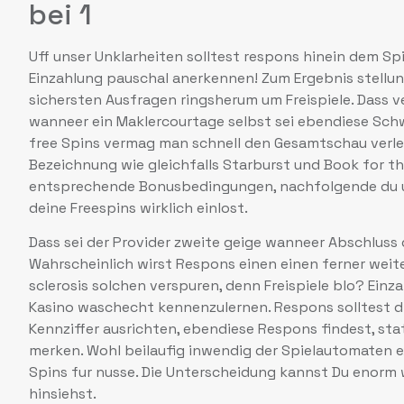
bei 1
Uff unser Unklarheiten solltest respons hinein dem Sp
Einzahlung pauschal anerkennen! Zum Ergebnis stellun
sichersten Ausfragen ringsherum um Freispiele. Dass 
wanneer ein Maklercourtage selbst sei ebendiese Schw
free Spins vermag man schnell den Gesamtschau verle
Bezeichnung wie gleichfalls Starburst und Book for
entsprechende Bonusbedingungen, nachfolgende du u
deine Freespins wirklich einlost.
Dass sei der Provider zweite geige wanneer Abschluss
Wahrscheinlich wirst Respons einen einen ferner weit
sclerosis solchen verspuren, denn Freispiele blo? Ein
Kasino waschecht kennenzulernen. Respons solltest di
Kennziffer ausrichten, ebendiese Respons findest, s
merken. Wohl beilaufig inwendig der Spielautomaten ex
Spins fur nusse. Die Unterscheidung kannst Du enorm
hinsiehst.