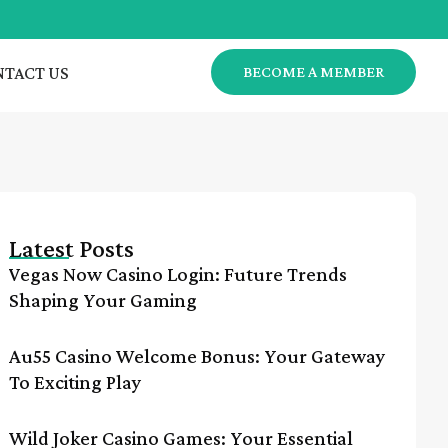
TACT US
BECOME A MEMBER
Latest Posts
Vegas Now Casino Login: Future Trends
Shaping Your Gaming
Au55 Casino Welcome Bonus: Your Gateway
To Exciting Play
Wild Joker Casino Games: Your Essential