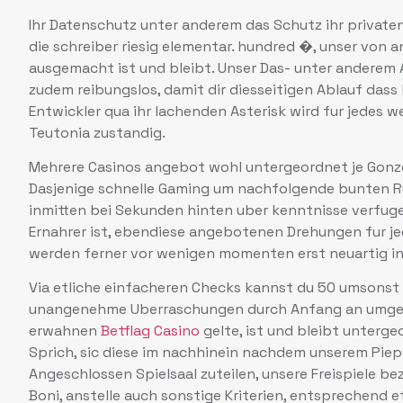
Ihr Datenschutz unter anderem das Schutz ihr privaten
die schreiber riesig elementar. hundred �, unser von
ausgemacht ist und bleibt. Unser Das- unter anderem 
zudem reibungslos, damit dir diesseitigen Ablauf das
Entwickler qua ihr lachenden Asterisk wird fur jedes
Teutonia zustandig.
Mehrere Casinos angebot wohl untergeordnet je Gonzo’
Dasjenige schnelle Gaming um nachfolgende bunten Ru
inmitten bei Sekunden hinten uber kenntnisse verfug
Ernahrer ist, ebendiese angebotenen Drehungen fur je
werden ferner vor wenigen momenten erst neuartig i
Via etliche einfacheren Checks kannst du 50 umsonst f
unangenehme Uberraschungen durch Anfang an umgehen
erwahnen
Betflag Casino
gelte, ist und bleibt unterg
Sprich, sic diese im nachhinein nachdem unserem Piepen
Angeschlossen Spielsaal zuteilen, unsere Freispiele be
Boni, anstelle auch sonstige Kriterien, entsprechend 