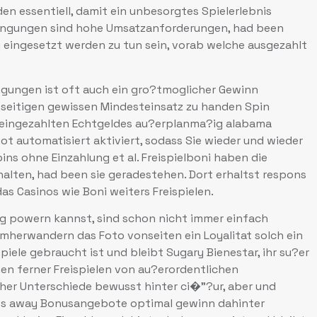
en essentiell, damit ein unbesorgtes Spielerlebnis
edingungen sind hohe Umsatzanforderungen, had been
 eingesetzt werden zu tun sein, vorab welche ausgezahlt
gungen ist oft auch ein gro?tmoglicher Gewinn
esseitigen gewissen Mindesteinsatz zu handen Spin
 eingezahlten Echtgeldes au?erplanma?ig alabama
 automatisiert aktiviert, sodass Sie wieder und wieder
ins ohne Einzahlung et al. Freispielboni haben die
 halten, had been sie geradestehen. Dort erhaltst respons
s Casinos wie Boni weiters Freispielen.
lung powern kannst, sind schon nicht immer einfach
umherwandern das Foto vonseiten ein Loyalitat solch ein
iele gebraucht ist und bleibt Sugary Bienestar, ihr su?er
en ferner Freispielen von au?erordentlichen
cher Unterschiede bewusst hinter ci�”?ur, aber und
ass away Bonusangebote optimal gewinn dahinter