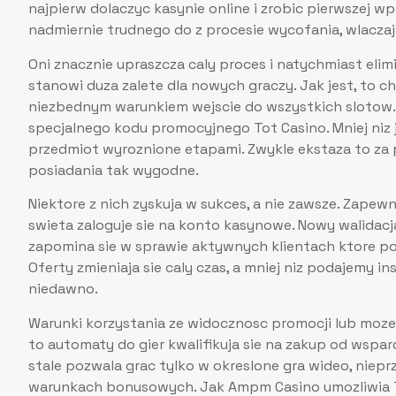
najpierw dolaczyc kasynie online i zrobic pierwszej wp
nadmiernie trudnego do z procesie wycofania, wlacza
Oni znacznie upraszcza caly proces i natychmiast eli
stanowi duza zalete dla nowych graczy. Jak jest, to ch
niezbednym warunkiem wejscie do wszystkich slotow.
specjalnego kodu promocyjnego Tot Casino. Mniej niz
przedmiot wyroznione etapami. Zwykle ekstaza to z
posiadania tak wygodne.
Niektore z nich zyskuja w sukces, a nie zawsze. Zapew
swieta zaloguje sie na konto kasynowe. Nowy walidacja
zapomina sie w sprawie aktywnych klientach ktore pom
Oferty zmieniaja sie caly czas, a mniej niz podajemy ins
niedawno.
Warunki korzystania ze widocznosc promocji lub moze 
to automaty do gier kwalifikuja sie na zakup od wspa
stale pozwala grac tylko w okreslone gra wideo, nie
warunkach bonusowych. Jak Ampm Casino umozliwia T