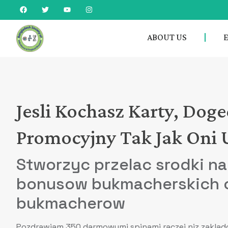
ABOUT US
Jesli Kochasz Karty, Dog
Promocyjny Tak Jak Oni 
Stworzyc przelac srodki n
bonusow bukmacherskich 
bukmacherow
Pozdrawiam 350 darmowymi spinami raczej niz zakladow 