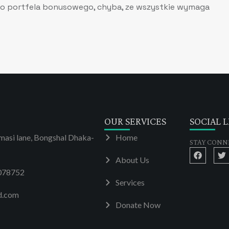
ego portfela bonusowego, chyba, ze wszystkie wymaga
OUR SERVICES
SOCIAL L
masi lane, Bongshal Dhaka-
Home
STAY CONN
About Us
078752
Services
d.com
Donate Now