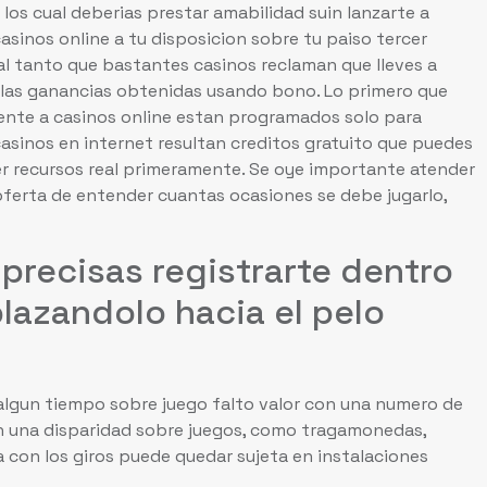
a los cual deberias prestar amabilidad suin lanzarte a
asinos online a tu disposicion sobre tu paiso tercer
al tanto que bastantes casinos reclaman que lleves a
 las ganancias obtenidas usando bono. Lo primero que
ente a casinos online estan programados solo para
sinos en internet resultan creditos gratuito que puedes
der recursos real primeramente. Se oye importante atender
 oferta de entender cuantas ocasiones se debe jugarlo,
precisas registrarte dentro
lazandolo hacia el pelo
e algun tiempo sobre juego falto valor con una numero de
en una disparidad sobre juegos, como tragamonedas,
a con los giros puede quedar sujeta en instalaciones