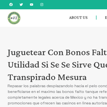
ABOUT US
Juguetear Con Bonos Fal
Utilidad Si Se Se Sirve Q
Transpirado Mesura
Repasar los palabras desplazandolo hacia el pelo con
beneficiarse en el maximo las bonos falto tanque ref
completamente legales acerca de Mexico y no ha transp
promociones que ofrecen las casinos en linea autorizad