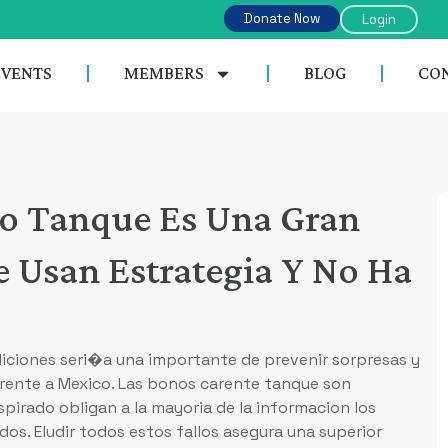
Donate Now
Login
EVENTS
MEMBERS
BLOG
CON
to Tanque Es Una Gran
ue Usan Estrategia Y No Ha
diciones seri�a una importante de prevenir sorpresas y
erente a Mexico. Las bonos carente tanque son
irado obligan a la mayoria de la informacion los
os. Eludir todos estos fallos asegura una superior