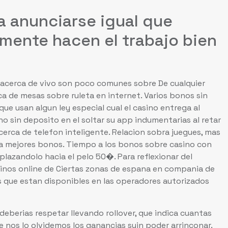
 anunciarse igual que
mente hacen el trabajo bien
o acerca de vivo son poco comunes sobre De cualquier
a de mesas sobre ruleta en internet. Varios bonos sin
ue usan algun ley especial cual el casino entrega al
 sin deposito en el soltar su app indumentarias al retar
cerca de telefon inteligente. Relacion sobra juegues, mas
a mejores bonos. Tiempo a los bonos sobre casino con
lazandolo hacia el pelo 50�. Para reflexionar del
inos online de Ciertas zonas de espana en compania de
s que estan disponibles en las operadores autorizados
deberias respetar llevando rollover, que indica cuantas
 nos lo olvidemos los ganancias suin poder arrinconar.