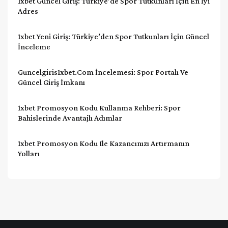
1xbet Güncel Giriş: Türkiye’de Spor Tutkunları İçin En İyi
Adres
1xbet Yeni Giriş: Türkiye’den Spor Tutkunları İçin Güncel
İnceleme
Guncelgiris1xbet.com İncelemesi: Spor Portalı Ve
Güncel Giriş İmkanı
1xbet Promosyon Kodu Kullanma Rehberi: Spor
Bahislerinde Avantajlı Adımlar
1xbet Promosyon Kodu Ile Kazancınızı Artırmanın
Yolları