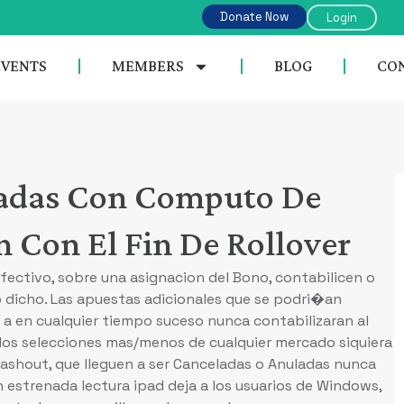
Donate Now
Login
EVENTS
MEMBERS
BLOG
CON
nadas Con Computo De
n Con El Fin De Rollover
fectivo, sobre una asignacion del Bono, contabilicen o
o dicho. Las apuestas adicionales que se podri�an
 en cualquier tiempo suceso nunca contabilizaran al
a los selecciones mas/menos de cualquier mercado siquiera
Cashout, que lleguen a ser Canceladas o Anuladas nunca
en estrenada lectura ipad deja a los usuarios de Windows,