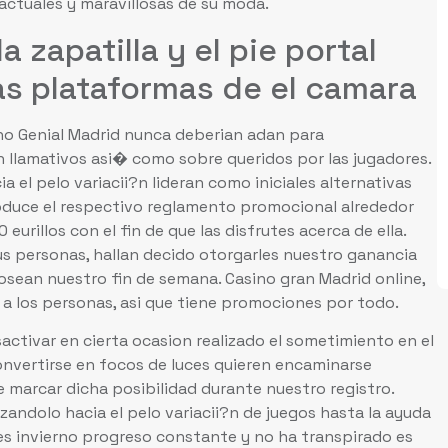
actuales y maravillosas de su moda.
a zapatilla y el pie portal
as plataformas de el camara
no Genial Madrid nunca deberian adan para
 llamativos asi� como sobre queridos por las jugadores.
 el pelo variacii?n lideran como iniciales alternativas
roduce el respectivo reglamento promocional alrededor
rillos con el fin de que las disfrutes acerca de ella.
s personas, hallan decido otorgarles nuestro ganancia
osean nuestro fin de semana. Casino gran Madrid online,
a a los personas, asi que tiene promociones por todo.
activar en cierta ocasion realizado el sometimiento en el
onvertirse en focos de luces quieren encaminarse
ue marcar dicha posibilidad durante nuestro registro.
ndolo hacia el pelo variacii?n de juegos hasta la ayuda
s invierno progreso constante y no ha transpirado es