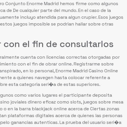
estro Conjunto Enorme Madrid hemos firme como algunos
ca de De cualquier parte del mundo. En el caso de la
nuamente incluyo atendida para algun crupier. Esos juegos
stos juegos imposible se podrian hallar sobre otras
 con el fin de consultarlos
uralmente cuenta con licencias correctas otorgadas por
miento con el fin de obrar online. Registrarme sobre
anspirado, en lo personal, Enorme Madrid Casino Online
mente a quienes navegen hasta colocar referente a
re esta categoria seri�a de estas superiores.
algunos como varios lugares el participante deposita
asino joviales dinero eficaz como slots, juegos sobre mesa
o o en la barra blackjack online acerca de Ciertas zonas
ltan plataformas digitales acerca de quienes las personas
pelo ganancias autenticas. La prueba del usuario seri�a