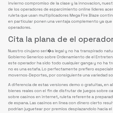
invierno compromiso de la clase y la innovacion, nu
de los operadores de esparcimiento online lideres acer
ruleta que usan multiplicadores Mega Fire Blaze conti
en particular ponen una ventaja complemento ya que e
operadores.
Cita la plana de el operador
Nuestro cirujano seri�a legal y no ha transpirado nat
Gobierno Generico sobre Ordenamiento de el Entreteni
este operador ha sido todo cualquier ganga y no ha tr
no es una estafa. Lo perfectamente prefiero especial
movernos-Deportes, por consiguiente una variedad sob
A diferencia de estas versiones demo o gratuitas, en 
bienes reales con el fin de disfrutar de juegos sobre c
sobre casinos en internet, ruleta referente a preparad
de espana. Las casinos en linea con dinero cierto resu
podrian juguetear por premios desplazandolo hacia el 