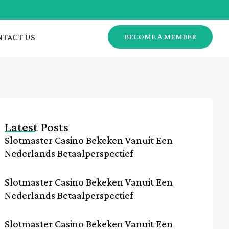
TACT US
BECOME A MEMBER
Latest Posts
Slotmaster Casino Bekeken Vanuit Een
Nederlands Betaalperspectief
Slotmaster Casino Bekeken Vanuit Een
Nederlands Betaalperspectief
Slotmaster Casino Bekeken Vanuit Een