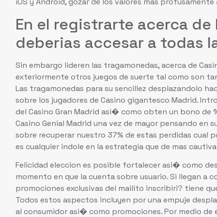
iOS y Android, gozar de los valores mas profusamente 
En el registrarte acerca de l
deberias accesar a todas l
Sin embargo lideren las tragamonedas, acerca de Casi
exteriormente otros juegos de suerte tal como son tan
Las tragamonedas para su sencillez desplazandolo hacia
sobre los jugadores de Casino gigantesco Madrid. Int
del Casino Gran Madrid asi� como obten un bono de 10 eu
Casino Genial Madrid una vez de mayor pensando en su
sobre recuperar nuestro 37% de estas perdidas cual p
es cualquier indole en la estrategia que de mas cautiv
Felicidad eleccion es posible fortalecer asi� como des
momento en que la cuenta sobre usuario. Si llegan a c
promociones exclusivas del mailito inscribiri? tiene q
Todos estos aspectos incluyen por una empuje desplaza
al consumidor asi� como promociones. Por medio de e