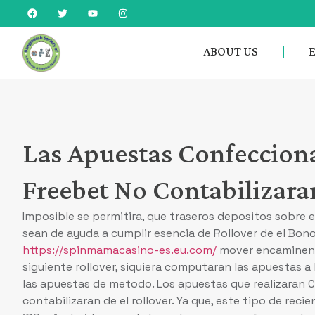
ABOUT US
Las Apuestas Confeccio
Freebet No Contabilizara
Imposible se permitira, que traseros depositos sobre e
sean de ayuda a cumplir esencia de Rollover de el Bon
https://spinmamacasino-es.eu.com/
mover encaminen a
siguiente rollover, siquiera computaran las apuestas 
las apuestas de metodo. Los apuestas que realizaran 
contabilizaran de el rollover. Ya que, este tipo de reci