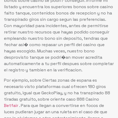
bonos sobre casino se podri? conseguir. Informe mi
listado y encuentra los superiores bonos sobre casino
falto tanque, contenidos bonos de recepcion y no ha
transpirado giros sin cargo segun las preferencias.
Con mayoridad para incidentes, antes de permitirse
retirar nuestro recursos que hayas podido conseguir
empleando nuestro bono sin deposito, tendras que
fechar asi� como repasar un perfil del casino que
hayas escogido. Muchas veces, nuestro bono
desprovisto tanque se podri�an mover acredita
automaticamente a tu perfil despues sobre completar
el registro y tambien en la verificacion.
Por ejemplo, sobre Ciertas zonas de espana es
necesario visto plataformas cual ofrecen 180 giros
gratuito, igual que GeckoPlay, y no ha transpirado 88
tiradas gratuito, sobre oriente caso 888 Casino
Betfair
. Para que llegan a convertirse en focos de
luces pudieran jugar an una ruleta en el caso de que