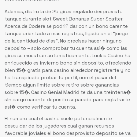
Ademas, disfruta de 25 giros regalado desprovisto
tanque durante slot Sweet Bonanza Super Scatter.
Acerca de Codere se podri? dar con un bono carente
tanque orientado a mas registros, ligado an el “juego
de la cantidad de dias”. No precisas hacer ninguno
deposito – solo comprobar tu cuenta asi� como las
giros se muestran automaticamente. Luckia Casino ha
enriquecido es invierno bono sin deposito, ofreciendo
bien 15� gratis para casino alrededor registrarte y no
ha transpirado probar tu perfil, con el pasar del
tiempo algun limite sobre retiro sobre ganancias
sobre 15�. Casino Genial Madrid te da una treintena�
sin cargo carente deposito separado para registrarte
asi� como verificar tu cuenta.
El numero cual el casino suele potencialmente
descuidar de los jugadores cual ganan recursos
favorable joviales el bono desprovisto deposito se va