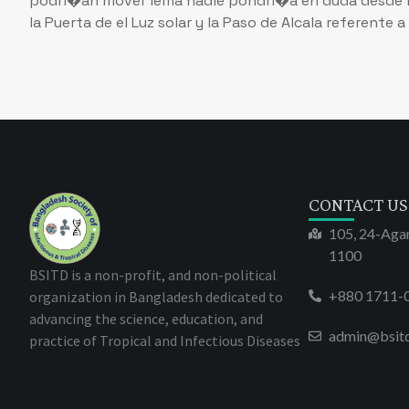
podri�an mover lema nadie pondri�a en duda desde la
la Puerta de el Luz solar y la Paso de Alcala referente 
CONTACT US
105, 24-Aga
1100
BSITD is a non-profit, and non-political
+880 1711-
organization in Bangladesh dedicated to
advancing the science, education, and
admin@bsit
practice of Tropical and Infectious Diseases