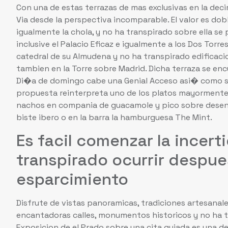
Con una de estas terrazas de mas exclusivas en la dec
Via desde la perspectiva incomparable. El valor es do
igualmente la chola, y no ha transpirado sobre ella se
inclusive el Palacio Eficaz e igualmente a los Dos Torr
catedral de su Almudena y no ha transpirado edificac
tambien en la Torre sobre Madrid. Dicha terraza se e
Di�a de domingo cabe una Genial Acceso asi� como sus
propuesta reinterpreta uno de los platos mayormente
nachos en compania de guacamole y pico sobre desento
biste ibero o en la barra la hamburguesa The Mint.
Es facil comenzar la incer
transpirado ocurrir despue
esparcimiento
Disfrute de vistas panoramicas, tradiciones artesanal
encantadoras calles, monumentos historicos y no ha t
Exposicion de el Prado sobre una cita guiada es una de 