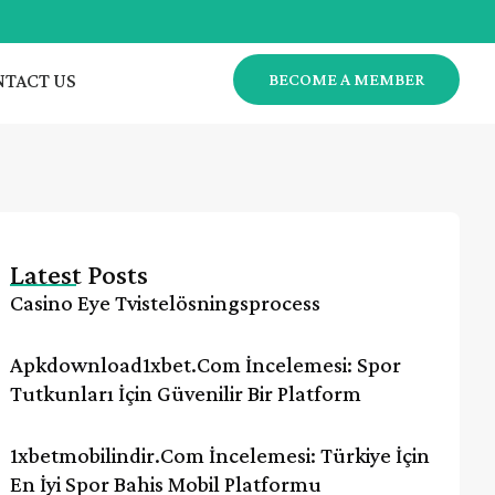
TACT US
BECOME A MEMBER
Latest Posts
Casino Eye Tvistelösningsprocess
Apkdownload1xbet.com İncelemesi: Spor
Tutkunları İçin Güvenilir Bir Platform
1xbetmobilindir.com İncelemesi: Türkiye İçin
En İyi Spor Bahis Mobil Platformu