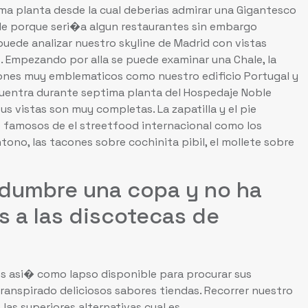
ima planta desde la cual deberias admirar una Gigantesco
ble porque seri�a algun restaurantes sin embargo
 puede analizar nuestro skyline de Madrid con vistas
es. Empezando por alla se puede examinar una Chale, la
iones muy emblematicos como nuestro edificio Portugal y
ncuentra durante septima planta del Hospedaje Noble
 vistas son muy completas. La zapatilla y el pie
 famosos de el streetfood internacional como los
no, las tacones sobre cochinita pibil, el mollete sobre
tidumbre una copa y no ha
s a las discotecas de
es asi� como lapso disponible para procurar sus
ranspirado deliciosos sabores tiendas. Recorrer nuestro
las superiores alternativas cual es