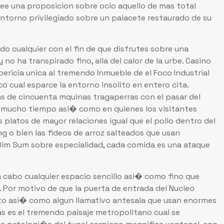
see una proposicion sobre ocio aquello de mas total
entorno privilegiado sobre un palacete restaurado de su
 cualquier con el fin de que disfrutes sobre una
no ha transpirado fino, alla del calor de la urbe. Casino
ericia unica al tremendo Inmueble de el Foco Industrial
co cual esparce la entorno insolito en entero cita.
ms de cincuenta mquinas tragaperras con el pasar del
as mucho tiempo asi� como en quienes los visitantes
 platos de mayor relaciones igual que el pollo dentro del
 o bien las fideos de arroz salteados que usan
Dim Sum sobre especialidad, cada comida es una ataque
 a cabo cualquier espacio sencillo asi� como fino que
. Por motivo de que la puerta de entrada del Nucleo
to asi� como algun llamativo antesala que usan enormes
s es el tremendo paisaje metropolitano cual se