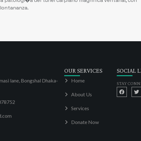
 patologi�a del tunel carpiano magnifica ventanal, con
a lontananza.
OUR SERVICES
SOCIAL L
masi lane, Bongshal Dhaka-
Home
STAY CONN
About Us
078752
Services
d.com
Donate Now