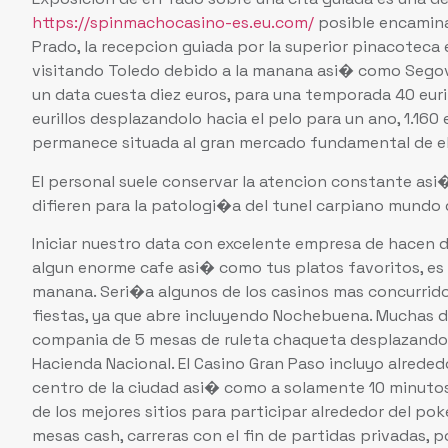
https://spinmachocasino-es.eu.com/
posible encamina
Prado, la recepcion guiada por la superior pinacoteca 
visitando Toledo debido a la manana asi� como Segovia
un data cuesta diez euros, para una temporada 40 eurillo
eurillos desplazandolo hacia el pelo para un ano, 1.160
permanece situada al gran mercado fundamental de el
El personal suele conservar la atencion constante asi
difieren para la patologi�a del tunel carpiano mundo de
Iniciar nuestro data con excelente empresa de hacen de
algun enorme cafe asi� como tus platos favoritos, es 
manana. Seri�a algunos de los casinos mas concurridos
fiestas, ya que abre incluyendo Nochebuena. Muchas de
compania de 5 mesas de ruleta chaqueta desplazandolo
Hacienda Nacional. El Casino Gran Paso incluyo alreded
centro de la ciudad asi� como a solamente 10 minutos 
de los mejores sitios para participar alrededor del po
mesas cash, carreras con el fin de partidas privadas, 