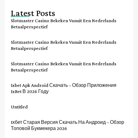
Latest Posts
Slotmaster Casino Bekeken Vanuit Een Nederlands
Betaalperspectief
Slotmaster Casino Bekeken Vanuit Een Nederlands
Betaalperspectief
Slotmaster Casino Bekeken Vanuit Een Nederlands
Betaalperspectief
1xbet Apk Android Скачать – Обзор Приложения
1xBet В 2026 Году
Untitled
1хбет Старая Версия Скачать На Андроид – Обзор
Топовой Букмекера 2026