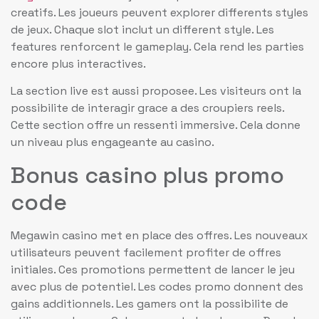
creatifs. Les joueurs peuvent explorer differents styles
de jeux. Chaque slot inclut un different style. Les
features renforcent le gameplay. Cela rend les parties
encore plus interactives.
La section live est aussi proposee. Les visiteurs ont la
possibilite de interagir grace a des croupiers reels.
Cette section offre un ressenti immersive. Cela donne
un niveau plus engageante au casino.
Bonus casino plus promo
code
Megawin casino met en place des offres. Les nouveaux
utilisateurs peuvent facilement profiter de offres
initiales. Ces promotions permettent de lancer le jeu
avec plus de potentiel. Les codes promo donnent des
gains additionnels. Les gamers ont la possibilite de