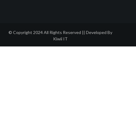
© Copyright 2024 All Rights Reserved || Developed By
Kiwii IT