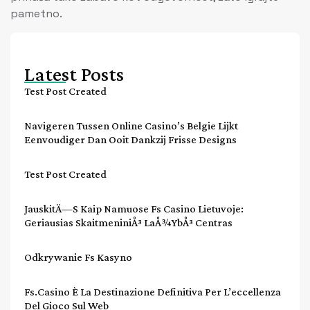
pametno.
Latest Posts
Test Post Created
Navigeren Tussen Online Casino’s Belgie Lijkt
Eenvoudiger Dan Ooit Dankzij Frisse Designs
Test Post Created
JauskitÄ—S Kaip Namuose Fs Casino Lietuvoje:
Geriausias SkaitmeniniÅ³ LaÅ¾ybÅ³ Centras
Odkrywanie Fs Kasyno
Fs.casino È La Destinazione Definitiva Per L’eccellenza
Del Gioco Sul Web