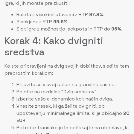
igre, ki jih morate preizkusiti:
Ruleta z visokimi stavami z RTP
97.3%
.
Blackjack z RTP
99.5%
.
Slot igre z možnostjo jackpota in RTP do
96%
.
Korak 4: Kako dvigniti
sredstva
Ko ste pripravljeni na dvig svojih dobitkov, sledite tem
preprostim korakom:
Prijavite se v svoj račun na gransino casino.
Pojdite na razdelek “Dvig sredstev”.
Izberite vašo e-denarnico kot način dviga.
Vnesite znesek, ki ga želite dvigniti, ob
upoštevanju minimalnega limita, ki je običajno
20
EUR
.
Potrdite transakcijo in počakajte na obdelavo, ki