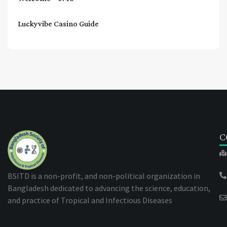
Luckyvibe Casino Guide
C
BSITD is a non-profit, and non-political organization in
Bangladesh dedicated to advancing the science, education,
and practice of Tropical and Infectious Diseases