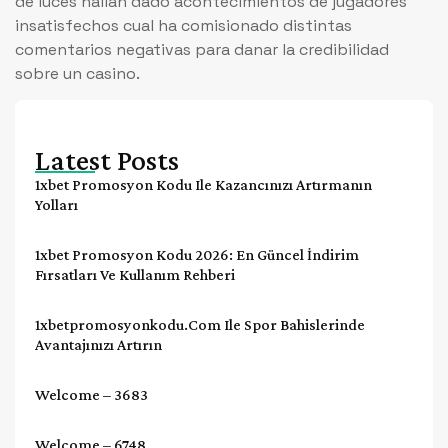
de luces hallan dado acontecimientos de jugadores
insatisfechos cual ha comisionado distintas
comentarios negativas para danar la credibilidad
sobre un casino.
Latest Posts
1xbet Promosyon Kodu Ile Kazancınızı Artırmanın
Yolları
1xbet Promosyon Kodu 2026: En Güncel İndirim
Fırsatları Ve Kullanım Rehberi
1xbetpromosyonkodu.com Ile Spor Bahislerinde
Avantajınızı Artırın
Welcome – 3683
Welcome – 6748