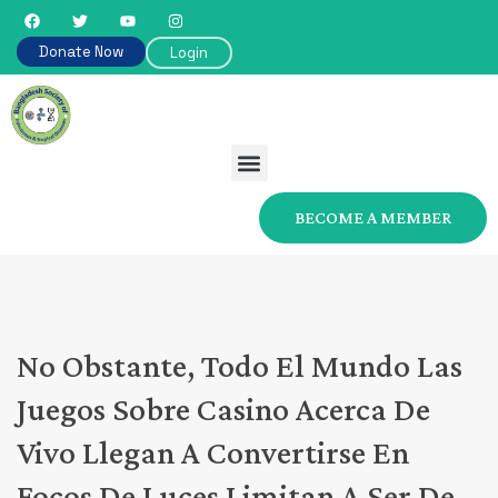
Donate Now
Login
BECOME A MEMBER
No Obstante, Todo El Mundo Las
Juegos Sobre Casino Acerca De
Vivo Llegan A Convertirse En
Focos De Luces Limitan A Ser De