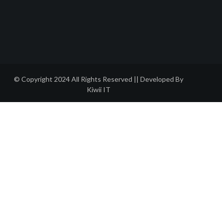
© Copyright 2024 All Rights Reserved || Developed By
Kiwii IT