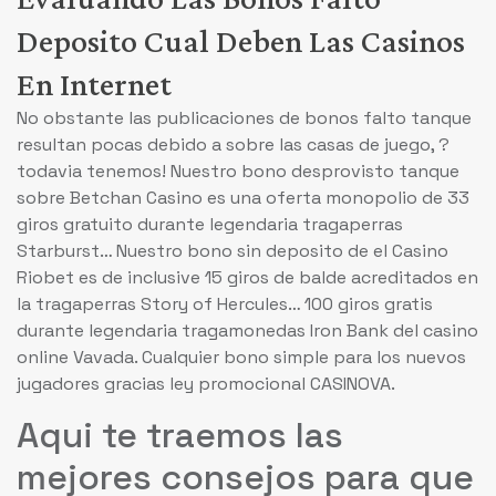
Deposito Cual Deben Las Casinos
En Internet
No obstante las publicaciones de bonos falto tanque
resultan pocas debido a sobre las casas de juego, ?
todavia tenemos! Nuestro bono desprovisto tanque
sobre Betchan Casino es una oferta monopolio de 33
giros gratuito durante legendaria tragaperras
Starburst… Nuestro bono sin deposito de el Casino
Riobet es de inclusive 15 giros de balde acreditados en
la tragaperras Story of Hercules… 100 giros gratis
durante legendaria tragamonedas Iron Bank del casino
online Vavada. Cualquier bono simple para los nuevos
jugadores gracias ley promocional CASINOVA.
Aqui te traemos las
mejores consejos para que