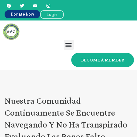
Donate Now
Login
BECOME A MEMBER
Nuestra Comunidad
Continuamente Se Encuentre
Navegando Y No Ha Transpirado
Evaluando Las Bonos Falto