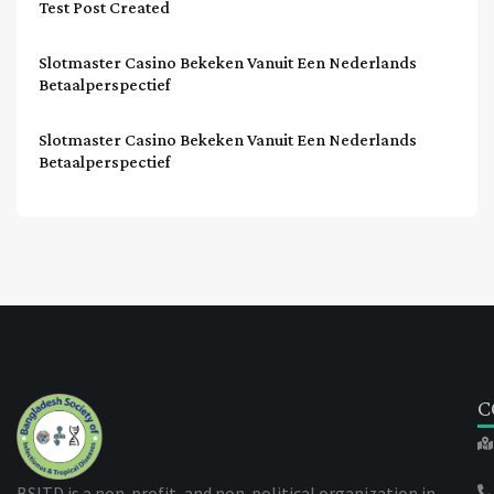
Test Post Created
Slotmaster Casino Bekeken Vanuit Een Nederlands
Betaalperspectief
Slotmaster Casino Bekeken Vanuit Een Nederlands
Betaalperspectief
C
BSITD is a non-profit, and non-political organization in