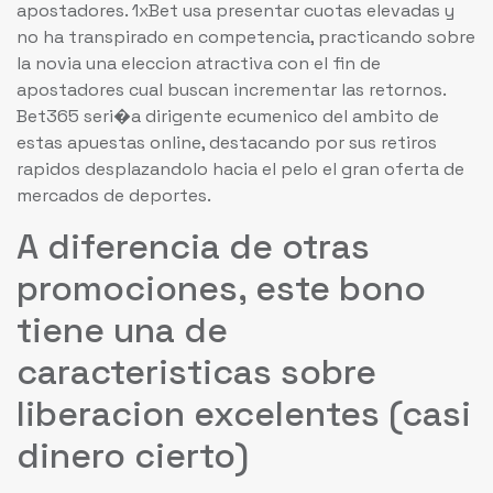
apostadores. 1xBet usa presentar cuotas elevadas y
no ha transpirado en competencia, practicando sobre
la novia una eleccion atractiva con el fin de
apostadores cual buscan incrementar las retornos.
Bet365 seri�a dirigente ecumenico del ambito de
estas apuestas online, destacando por sus retiros
rapidos desplazandolo hacia el pelo el gran oferta de
mercados de deportes.
A diferencia de otras
promociones, este bono
tiene una de
caracteristicas sobre
liberacion excelentes (casi
dinero cierto)