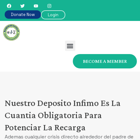
Donate Now
Login
BECOME A MEMBER
Nuestro Deposito Infimo Es La
Cuantia Obligatoria Para
Potenciar La Recarga
Ademas cualquier crisis directo alrededor del padre de