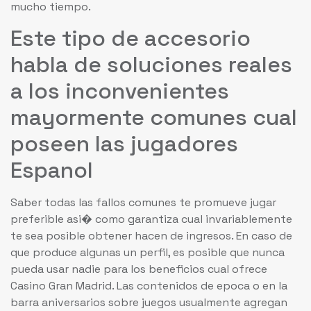
mucho tiempo.
Este tipo de accesorio
habla de soluciones reales
a los inconvenientes
mayormente comunes cual
poseen las jugadores
Espanol
Saber todas las fallos comunes te promueve jugar
preferible asi� como garantiza cual invariablemente
te sea posible obtener hacen de ingresos. En caso de
que produce algunas un perfil, es posible que nunca
pueda usar nadie para los beneficios cual ofrece
Casino Gran Madrid. Las contenidos de epoca o en la
barra aniversarios sobre juegos usualmente agregan