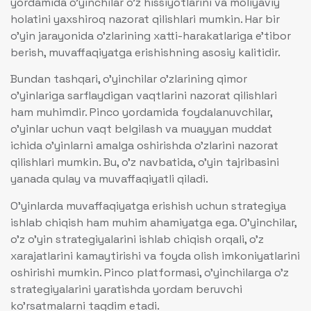
yordamida o’yinchilar o’z hissiyotlarini va moliyaviy
holatini yaxshiroq nazorat qilishlari mumkin. Har bir
o’yin jarayonida o’zlarining xatti-harakatlariga e’tibor
berish, muvaffaqiyatga erishishning asosiy kalitidir.
Bundan tashqari, o’yinchilar o’zlarining qimor
o’yinlariga sarflaydigan vaqtlarini nazorat qilishlari
ham muhimdir. Pinco yordamida foydalanuvchilar,
o’yinlar uchun vaqt belgilash va muayyan muddat
ichida o’yinlarni amalga oshirishda o’zlarini nazorat
qilishlari mumkin. Bu, o’z navbatida, o’yin tajribasini
yanada qulay va muvaffaqiyatli qiladi.
O’yinlarda muvaffaqiyatga erishish uchun strategiya
ishlab chiqish ham muhim ahamiyatga ega. O’yinchilar,
o’z o’yin strategiyalarini ishlab chiqish orqali, o’z
xarajatlarini kamaytirishi va foyda olish imkoniyatlarini
oshirishi mumkin. Pinco platformasi, o’yinchilarga o’z
strategiyalarini yaratishda yordam beruvchi
ko’rsatmalarni taqdim etadi.