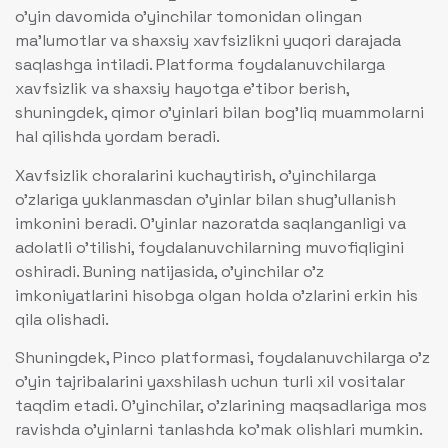
o’yin davomida o’yinchilar tomonidan olingan
ma’lumotlar va shaxsiy xavfsizlikni yuqori darajada
saqlashga intiladi. Platforma foydalanuvchilarga
xavfsizlik va shaxsiy hayotga e’tibor berish,
shuningdek, qimor o’yinlari bilan bog’liq muammolarni
hal qilishda yordam beradi.
Xavfsizlik choralarini kuchaytirish, o’yinchilarga
o’zlariga yuklanmasdan o’yinlar bilan shug’ullanish
imkonini beradi. O’yinlar nazoratda saqlanganligi va
adolatli o’tilishi, foydalanuvchilarning muvofiqligini
oshiradi. Buning natijasida, o’yinchilar o’z
imkoniyatlarini hisobga olgan holda o’zlarini erkin his
qila olishadi.
Shuningdek, Pinco platformasi, foydalanuvchilarga o’z
o’yin tajribalarini yaxshilash uchun turli xil vositalar
taqdim etadi. O’yinchilar, o’zlarining maqsadlariga mos
ravishda o’yinlarni tanlashda ko’mak olishlari mumkin.