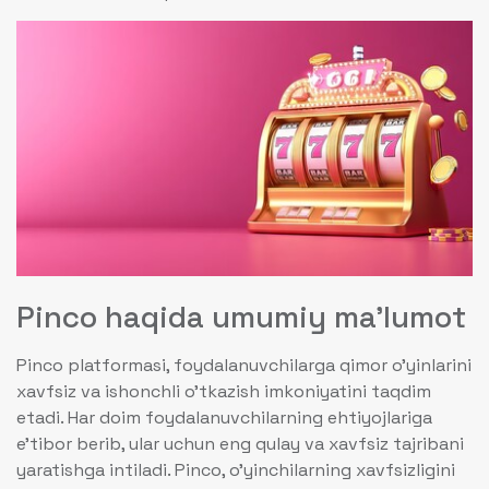
Pinco haqida umumiy ma’lumot
Pinco platformasi, foydalanuvchilarga qimor o’yinlarini
xavfsiz va ishonchli o’tkazish imkoniyatini taqdim
etadi. Har doim foydalanuvchilarning ehtiyojlariga
e’tibor berib, ular uchun eng qulay va xavfsiz tajribani
yaratishga intiladi. Pinco, o’yinchilarning xavfsizligini