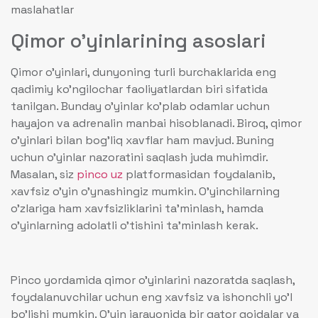
maslahatlar
Qimor o’yinlarining asoslari
Qimor o’yinlari, dunyoning turli burchaklarida eng
qadimiy ko’ngilochar faoliyatlardan biri sifatida
tanilgan. Bunday o’yinlar ko’plab odamlar uchun
hayajon va adrenalin manbai hisoblanadi. Biroq, qimor
o’yinlari bilan bog’liq xavflar ham mavjud. Buning
uchun o’yinlar nazoratini saqlash juda muhimdir.
Masalan, siz
pinco uz
platformasidan foydalanib,
xavfsiz o’yin o’ynashingiz mumkin. O’yinchilarning
o’zlariga ham xavfsizliklarini ta’minlash, hamda
o’yinlarning adolatli o’tishini ta’minlash kerak.
Pinco yordamida qimor o’yinlarini nazoratda saqlash,
foydalanuvchilar uchun eng xavfsiz va ishonchli yo’l
bo’lishi mumkin. O’yin jarayonida bir qator qoidalar va