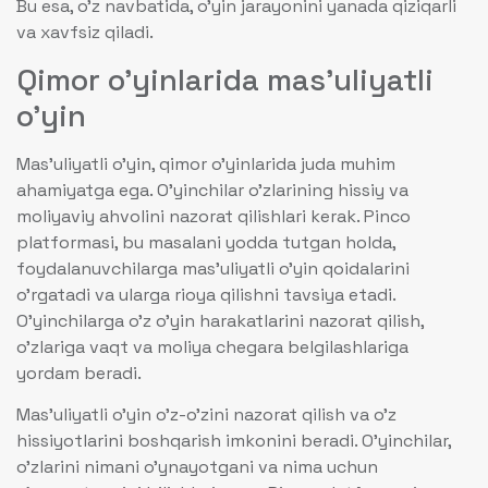
Bu esa, o’z navbatida, o’yin jarayonini yanada qiziqarli
va xavfsiz qiladi.
Qimor o’yinlarida mas’uliyatli
o’yin
Mas’uliyatli o’yin, qimor o’yinlarida juda muhim
ahamiyatga ega. O’yinchilar o’zlarining hissiy va
moliyaviy ahvolini nazorat qilishlari kerak. Pinco
platformasi, bu masalani yodda tutgan holda,
foydalanuvchilarga mas’uliyatli o’yin qoidalarini
o’rgatadi va ularga rioya qilishni tavsiya etadi.
O’yinchilarga o’z o’yin harakatlarini nazorat qilish,
o’zlariga vaqt va moliya chegara belgilashlariga
yordam beradi.
Mas’uliyatli o’yin o’z-o’zini nazorat qilish va o’z
hissiyotlarini boshqarish imkonini beradi. O’yinchilar,
o’zlarini nimani o’ynayotgani va nima uchun