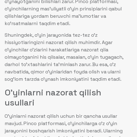
o’ynayotganini bilishlari zarur. Pinco platformasi,
o’yinchilarning mas’uliyatli o’yin prinsiplarini qabul
qilishlariga yordam beruvchi ma’lumotlar va
ko’rsatmalarni taqdim etadi.
Shuningdek, o’yin jarayonida tez-tez o’z
hissiyotlaringizni nazorat qilish muhimdir. Agar
o’yinchilar o’zlarini harakatlariga nazorat qila
olmayotganini his qilsalar, masalan, o’yin tugagach,
darhol to’xtashlarini ta’minlash zarur. Bu esa, o’z
navbatida, qimor o’yinlaridan foyda olish va ularni
sog’lom tarzda o’ynash imkoniyatini taqdim etadi.
O’yinlarni nazorat qilish
usullari
O’yinlarni nazorat qilish uchun bir qancha usullar
mavjud. Pinco platformasi, o’yinchilarga o’z o’yin
jarayonini boshqarish imkoniyatini beradi. Ularning