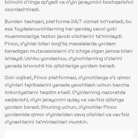
birinchi o’ringa qo’yadi va o’yin jarayonini boshqarishni
osonlashtiradi.
Bundan tashqari, platforma 24/7 xizmat ko’rsatadi, bu
esa foydalanuvchilarning har qanday savol yoki
muammolariga tezkor javob olishlarini ta’minlaydi.
Pinco, o’yinlar bilan bog’liq masalalarda yordam
beradigan mutaxassislarni o’z ichiga olgan jamoa bilan
ishlaydi. Ushbu yondashuv, o’yinchilarning o’zlarini
yanada ishonchli his qilishlariga yordam beradi.
Oxir-oqibat, Pinco platformasi, o’yinchilarga o’z qimor
o’yinlari tajribalarini yanada yaxshilash uchun barcha
imkoniyatlarni taqdim etadi. O’yinlarning nazoratda
saqlanishi, o’yin jarayonini qulay va xavfsiz qilishga
yordam beradi. Shuning uchun, o’yinchilar Pinco
yordamida qimor o’yinlaridan zavq olishlari va xavfsiz
o’ynashlarini ta’minlashlari mumkin.