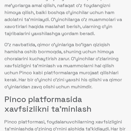
me’yorlarga amal qilish, nafaqat o’z foydangizni
himoya qilish, balki boshqa o’yinchilar uchun ham
adolatni ta’minlaydi. O’yinchilarga o’z muammolari va
xavotirlari haqida maslahat berish, ularning o’yin
tajribalarini yaxshilashga yordam beradi.
O’z navbatida, qimor o’yinlariga bo’lgan qiziqish
hamisha oshib bormoqda, shuning uchun himoya
choralarini kuchaytirish zarur. O’yinchilar o’zlarining
xavfsizligini ta’minlash va muammolarni hal qilish
uchun Pinco kabi platformalarga murojaat qilishlari
kerak. Har bir o’yinchi o’zini yaxshi his qilishi va qimor
o’yinlaridan zavq olishi uchun muhimdir.
Pinco platformasida
xavfsizlikni ta’minlash
Pinco platformasi, foydalanuvchilarning xavfsizligini
ta’minlashda o’zining o’rnini alohida ta’kidlaydi. Har bir