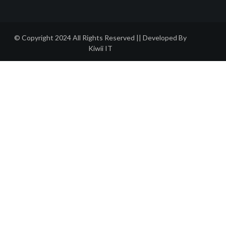
© Copyright 2024 All Rights Reserved || Developed By
Kiwii IT