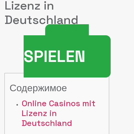
Lizenz in
Deutschland
SPIELEN
Содержимое
Online Casinos mit
Lizenz in
Deutschland