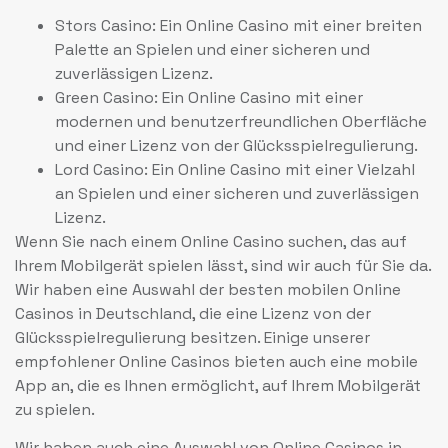
Stors Casino: Ein Online Casino mit einer breiten
Palette an Spielen und einer sicheren und
zuverlässigen Lizenz.
Green Casino: Ein Online Casino mit einer
modernen und benutzerfreundlichen Oberfläche
und einer Lizenz von der Glücksspielregulierung.
Lord Casino: Ein Online Casino mit einer Vielzahl
an Spielen und einer sicheren und zuverlässigen
Lizenz.
Wenn Sie nach einem Online Casino suchen, das auf
Ihrem Mobilgerät spielen lässt, sind wir auch für Sie da.
Wir haben eine Auswahl der besten mobilen Online
Casinos in Deutschland, die eine Lizenz von der
Glücksspielregulierung besitzen. Einige unserer
empfohlener Online Casinos bieten auch eine mobile
App an, die es Ihnen ermöglicht, auf Ihrem Mobilgerät
zu spielen.
Wir haben auch eine Auswahl von Online Casinos in