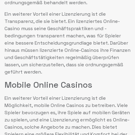
ordnungsgemäß behandelt werden.
Ein weiterer Vorteil einer Lizenzierung ist die
Transparenz, die sie bietet. Ein lizenziertes Online-
Casino muss seine Geschäftspraktiken und -
bedingungen transparent machen, was für Spieler
eine bessere Entscheidungsgrundlage bietet. Darüber
hinaus müssen lizenzierte Online-Casinos ihre Finanzen
und Geschäftstätigkeiten regelmäßig überprüfen
lassen, um sicherzustellen, dass sie ordnungsgemäß
geführt werden.
Mobile Online Casinos
Ein weiterer Vorteil einer Lizenzierung ist die
Möglichkeit, mobile Online Casinos zu betreiben. Viele
Spieler bevorzugen es, ihre Spiele auf mobilen Geräten
zu spielen, und eine Lizenzierung ermöglicht es Online-
Casinos, solche Angebote zu machen. Dies bietet
Spielern eine größere Flexibilität und Komfort bei der