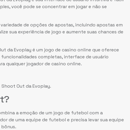
les, você pode se concentrar em jogar e não se
variedade de opções de apostas, incluindo apostas em
alize sua experiência de jogo e aumente suas chances de
ut da Evoplay é um jogo de casino online que oferece
funcionalidades completas, interface de usuário
ra qualquer jogador de casino online.
 Shoot Out da Evoplay.
t?
combina a emoção de um jogo de futebol com a
ador de uma equipe de futebol e precisa levar sua equipe
 bônus.