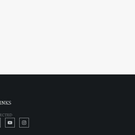
INKS
ECTED