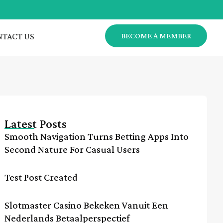
TACT US
BECOME A MEMBER
Latest Posts
Smooth Navigation Turns Betting Apps Into
Second Nature For Casual Users
Test Post Created
Slotmaster Casino Bekeken Vanuit Een
Nederlands Betaalperspectief