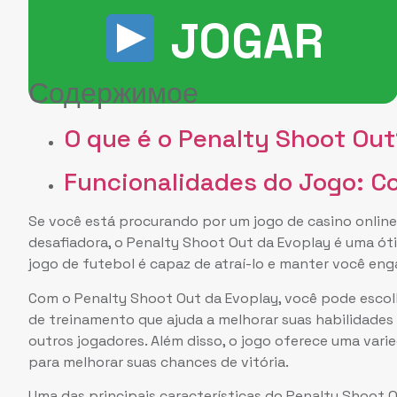
JOGAR
Содержимое
O que é o Penalty Shoot Ou
Funcionalidades do Jogo: C
Se você está procurando por um jogo de casino onlin
desafiadora, o Penalty Shoot Out da Evoplay é uma ót
jogo de futebol é capaz de atraí-lo e manter você eng
Com o Penalty Shoot Out da Evoplay, você pode escol
de treinamento que ajuda a melhorar suas habilidade
outros jogadores. Além disso, o jogo oferece uma vari
para melhorar suas chances de vitória.
Uma das principais características do Penalty Shoot Ou