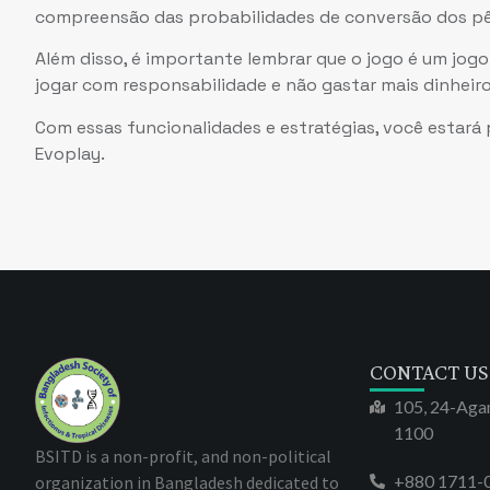
compreensão das probabilidades de conversão dos pên
Além disso, é importante lembrar que o jogo é um jogo 
jogar com responsabilidade e não gastar mais dinheir
Com essas funcionalidades e estratégias, você estará
Evoplay.
CONTACT US
105, 24-Aga
1100
BSITD is a non-profit, and non-political
+880 1711-
organization in Bangladesh dedicated to