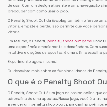
de usar. Com um design atraente e uma navegação simp
preocupar com como usar o jogo.
O Penalty Shoot Out da Evoplay também oferece uma 
vitória, empate e perda. Isso permite que você person
vitória.
Em resumo, o Penalty
penalty shoot out game
Shoot O
uma experiência emocionante e desafiadora. Com suas 
intuitiva e opções de apostas, é uma ótima escolha pa
Experimente agora mesmo!
Ou descubra mais sobre as funcionalidades do Penalty
O que é o Penalty Shoot Ou
O Penalty Shoot Out é um jogo de casino online que 
adrenalina de uma apostas. Nesse jogo, você é o trein
a vencer um penalty shoot-out para ganhar prêmios e