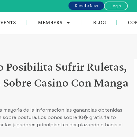
Donate Now
Login
EVENTS
MEMBERS
BLOG
CON
 Posibilita Sufrir Ruletas,
os Sobre Casino Con Manga
a mayoria de la informacion las ganancias obtenidas
es sobre postura. Los bonos sobre 10� gratis falto
 las jugadores principiantes desplazandolo hacia el