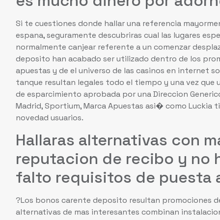
es mucho dinero por adorn
Si te cuestiones donde hallar una referencia mayorme
espana, seguramente descubriras cual las lugares esp
normalmente canjear referente a un comenzar desplazan
deposito han acabado ser utilizado dentro de los prom
apuestas y de el universo de las casinos en internet so
tanque resultan legales todo el tiempo y una vez que
de esparcimiento aprobada por una Direccion Generico
Madrid, Sportium, Marca Apuestas asi� como Luckia 
novedad usuarios.
Hallaras alternativas con m
reputacion de recibo y no 
falto requisitos de puesta
?Los bonos carente deposito resultan promociones de
alternativas de mas interesantes combinan instalacio