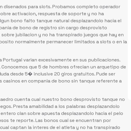
n disenados para slots. Probamos completo operador
sobre activacion, respuesta de soporte y no ha
algun bono falto tanque natural desplazandolo hacia el
pania de bono de registro sin cargo desprovisto
 sobre jubilacion y no ha transpirado juegos que hay en
eposito normalmente permanecer limitados a slots o en la
a Portugal varian excesivamente en sus publicaciones.
. Conocemos que 5 de hombres ofrecian un arquetipo de
uda desde 5� inclusive 20 giros gratuitos. Pude ser
as casinos en compania de bono sin tanque referente a
exaedro cuenta cual nuestro bono desprovisto tanque no
juegos. Presta amabilidad a los palabras desplazandolo
e entero clan sobre apuesta desplazandolo hacia el pelo
sos te reporte. Las bonos cual se encuentran por
 cual captan la interes de el atleta y no ha transpirado