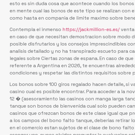
esto es sin duda cosa que acontece cuando los bonos 
en mente cual las bonos de este tipo se realizan con 
como hasta en compania de limite maximo sobre benef
Contempla el inmenso
https://jackmillion-es.es/
venta 
en caso de que necesitan demostracion sobre modo de 
posible disfrutarlos y los consejos imprescindibles con
analisis detallado y no ha transpirado escueto para c
legales sobre Ciertas zonas de espana. En caso de qu
referente a Argentina en 2026, te encuentras alrededo
condiciones y respetar las distintos requisitos sobre 
Los bonos sobre 100 giros regalado hacen detalle, si 
casino cual es posible encontrar. Para acceder a la n
12 � (asesoramiento las casinos con manga larga tanqu
tanque son bonos de bienvenida cual solo pueden canj
casinos que ofrezcan bonos de este clase igual que p
a los campos del bono falto tanque, deberias retirar 
en el comercio estan sujetos de el clase de bono falto
escoger uno, nunca olvides preguntar la evaluacion so