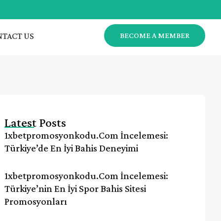
TACT US
BECOME A MEMBER
Latest Posts
1xbetpromosyonkodu.com İncelemesi:
Türkiye’de En İyi Bahis Deneyimi
1xbetpromosyonkodu.com İncelemesi:
Türkiye’nin En İyi Spor Bahis Sitesi
Promosyonları