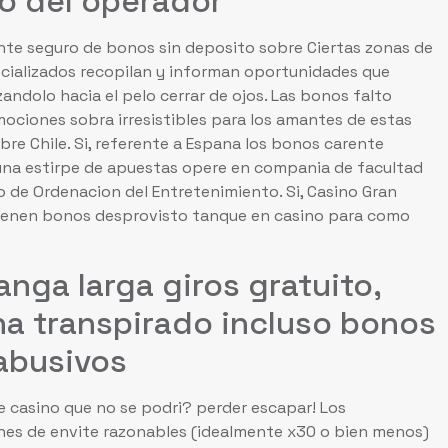
o del operador
nte seguro de bonos sin deposito sobre Ciertas zonas de
ecializados recopilan y informan oportunidades que
dolo hacia el pelo cerrar de ojos. Las bonos falto
ociones sobra irresistibles para los amantes de estas
bre Chile. Si, referente a Espana los bonos carente
 una estirpe de apuestas opere en compania de facultad
 de Ordenacion del Entretenimiento. Si, Casino Gran
tienen bonos desprovisto tanque en casino para como
anga larga giros gratuito,
ha transpirado incluso bonos
 abusivos
 casino que no se podri? perder escapar! Los
nes de envite razonables (idealmente x30 o bien menos)