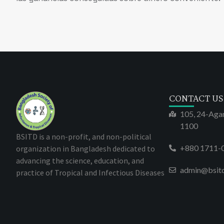
CONTACT US
105, 24-Aga
1100
BSITD is a non-profit, and non-political
+880 1711-
organization in Bangladesh dedicated to
advancing the science, education, and
admin@bsit
practice of Tropical and Infectious Diseases