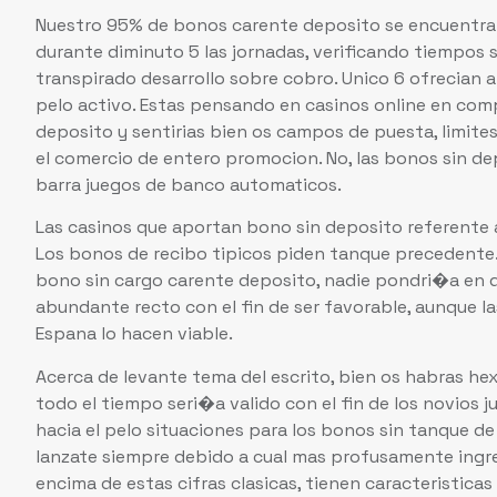
Nuestro 95% de bonos carente deposito se encuentra
durante diminuto 5 las jornadas, verificando tiempos 
transpirado desarrollo sobre cobro. Unico 6 ofrecian 
pelo activo. Estas pensando en casinos online en com
deposito y sentirias bien os campos de puesta, limites
el comercio de entero promocion. No, las bonos sin d
barra juegos de banco automaticos.
Las casinos que aportan bono sin deposito referente 
Los bonos de recibo tipicos piden tanque precedente
bono sin cargo carente deposito, nadie pondri�a en d
abundante recto con el fin de ser favorable, aunque l
Espana lo hacen viable.
Acerca de levante tema del escrito, bien os habras h
todo el tiempo seri�a valido con el fin de los novios 
hacia el pelo situaciones para los bonos sin tanque d
lanzate siempre debido a cual mas profusamente ingre
encima de estas cifras clasicas, tienen caracteristicas