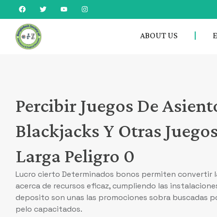
ABOUT US
Percibir Juegos De Asiento
Blackjacks Y Otras Jueg
Larga Peligro 0
Lucro cierto Determinados bonos permiten convertir l
acerca de recursos eficaz, cumpliendo las instalacion
deposito son unas las promociones sobra buscadas por
pelo capacitados.