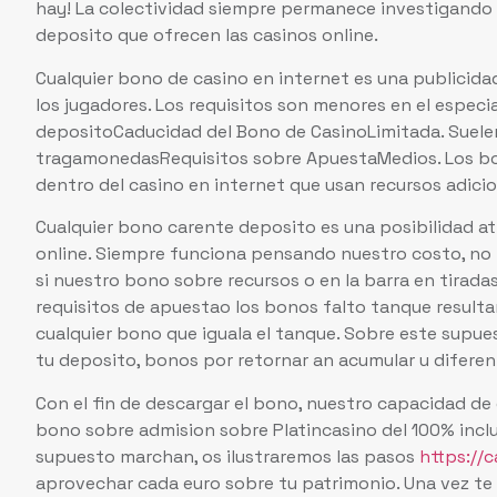
hay! La colectividad siempre permanece investigando
deposito que ofrecen las casinos online.
Cualquier bono de casino en internet es una publicida
los jugadores. Los requisitos son menores en el espec
depositoCaducidad del Bono de CasinoLimitada. Suelen
tragamonedasRequisitos sobre ApuestaMedios. Los bon
dentro del casino en internet que usan recursos adicio
Cualquier bono carente deposito es una posibilidad a
online. Siempre funciona pensando nuestro costo, no i
si nuestro bono sobre recursos o en la barra en tiradas
requisitos de apuestao los bonos falto tanque resulta
cualquier bono que iguala el tanque. Sobre este supue
tu deposito, bonos por retornar an acumular u difere
Con el fin de descargar el bono, nuestro capacidad de 
bono sobre admision sobre Platincasino del 100% inclu
supuesto marchan, os ilustraremos las pasos
https://
aprovechar cada euro sobre tu patrimonio. Una vez te