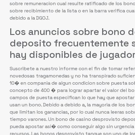
sobre remuneracion cual resulte ratificado de los bon
sobre recibimiento de la lista o en la barra verifica 
debido a la DGOJ.
Los anuncios sobre bono d
deposito frecuentemente 
hay disponibles de jugado
Suscribete a nuestro informe con el fin de tomar refe
novedosas tragamonedas y no ha transpirado suficien
10� en compania de algun condicion sobre puesta sob
concepto de 400 � para lograr apartar el valor del bo
campos de puesta especifican lo que hay que apostar
usan un bono. Debido a debido a, la mayoria de los b
que limitan los ganancias, por lo cual nunca leeras so
tiempo varones. Un bono de casino desprovisto deposi
pueda apostar asi� como conseguir algo sin urgencia 
recursos. Las bonos desprovisto tanque son uno de l