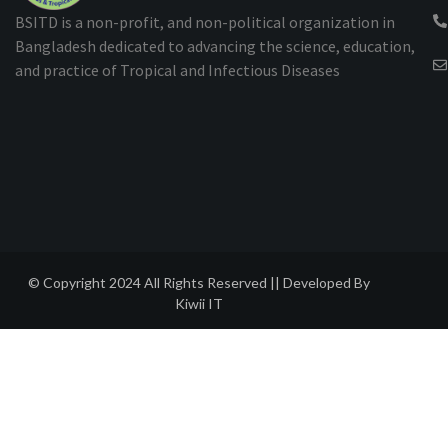
BSITD is a non-profit, and non-political organization in
Bangladesh dedicated to advancing the science, education,
and practice of Tropical and Infectious Diseases
© Copyright 2024 All Rights Reserved || Developed By
Kiwii IT