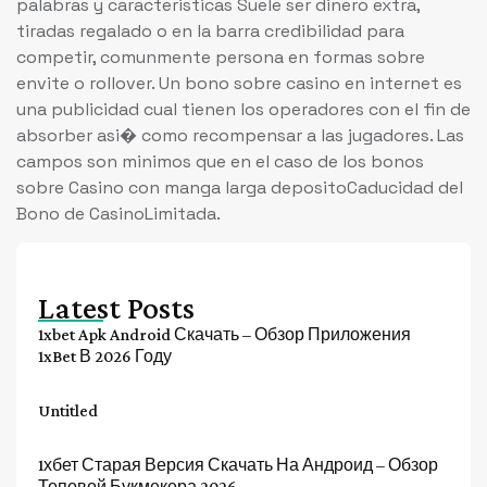
palabras y caracteristicas Suele ser dinero extra,
tiradas regalado o en la barra credibilidad para
competir, comunmente persona en formas sobre
envite o rollover. Un bono sobre casino en internet es
una publicidad cual tienen los operadores con el fin de
absorber asi� como recompensar a las jugadores. Las
campos son minimos que en el caso de los bonos
sobre Casino con manga larga depositoCaducidad del
Bono de CasinoLimitada.
Latest Posts
1xbet Apk Android Скачать – Обзор Приложения
1xBet В 2026 Году
Untitled
1хбет Старая Версия Скачать На Андроид – Обзор
Топовой Букмекера 2026