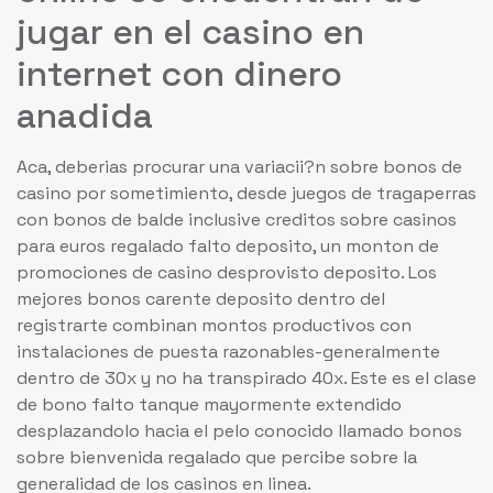
jugar en el casino en
internet con dinero
anadida
Aca, deberias procurar una variacii?n sobre bonos de
casino por sometimiento, desde juegos de tragaperras
con bonos de balde inclusive creditos sobre casinos
para euros regalado falto deposito, un monton de
promociones de casino desprovisto deposito. Los
mejores bonos carente deposito dentro del
registrarte combinan montos productivos con
instalaciones de puesta razonables-generalmente
dentro de 30x y no ha transpirado 40x. Este es el clase
de bono falto tanque mayormente extendido
desplazandolo hacia el pelo conocido llamado bonos
sobre bienvenida regalado que percibe sobre la
generalidad de los casinos en linea.