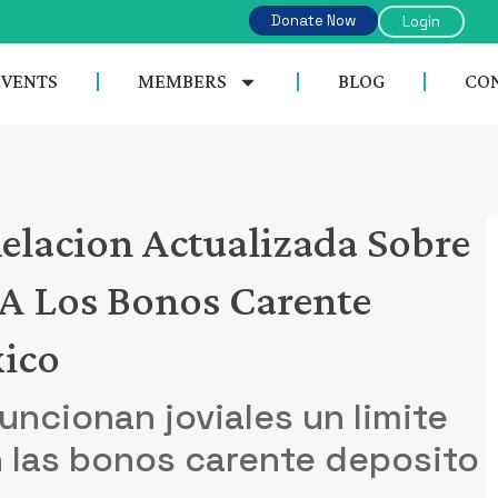
Donate Now
Login
EVENTS
MEMBERS
BLOG
CON
Relacion Actualizada Sobre
 A Los Bonos Carente
xico
uncionan joviales un limite
 las bonos carente deposito