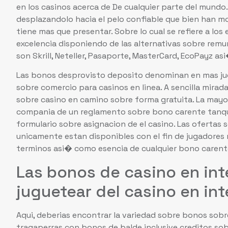
en los casinos acerca de De cualquier parte del mundo
desplazandolo hacia el pelo confiable que bien han m
tiene mas que presentar. Sobre lo cual se refiere a los
excelencia disponiendo de las alternativas sobre rem
son Skrill, Neteller, Pasaporte, MasterCard, EcoPayz 
Las bonos desprovisto deposito denominan en mas jug
sobre comercio para casinos en linea. A sencilla mirad
sobre casino en camino sobre forma gratuita. La mayo
compania de un reglamento sobre bono carente tanqu
formulario sobre asignacion de el casino. Las oferta
unicamente estan disponibles con el fin de jugadores 
terminos asi� como esencia de cualquier bono carent
Las bonos de casino en int
juguetear del casino en int
Aqui, deberias encontrar la variedad sobre bonos sob
tragaperras con bonos de balde inclusive creditos sob