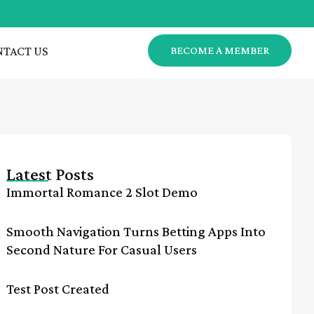
TACT US
BECOME A MEMBER
Latest Posts
Immortal Romance 2 Slot Demo
Smooth Navigation Turns Betting Apps Into
Second Nature For Casual Users
Test Post Created