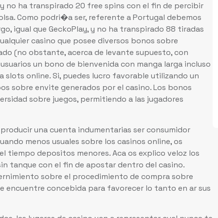
no ha transpirado 20 free spins con el fin de percibir
bolsa. Como podri�a ser, referente a Portugal debemos
go, igual que GeckoPlay, y no ha transpirado 88 tiradas
cualquier casino que posee diversos bonos sobre
ado (no obstante, acerca de levante supuesto, con
as usuarios un bono de bienvenida con manga larga incluso
 slots online. Si, puedes lucro favorable utilizando un
os sobre envite generados por el casino. Los bonos
ersidad sobre juegos, permitiendo a las jugadores
e producir una cuenta indumentarias ser consumidor
uando menos usuales sobre los casinos online, os
l tiempo depositos menores. Aca os explico veloz los
in tanque con el fin de apostar dentro del casino.
scernimiento sobre el procedimiento de compra sobre
 se encuentre concebida para favorecer lo tanto en ar sus