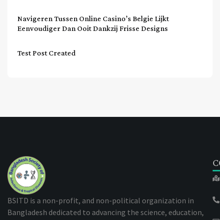
Navigeren Tussen Online Casino’s Belgie Lijkt
Eenvoudiger Dan Ooit Dankzij Frisse Designs
Test Post Created
C
BSITD is a non-profit, and non-political organization in
Bangladesh dedicated to advancing the science, education,