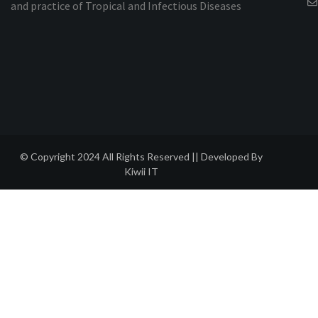
and practice of Tropical and Infectious Diseases
© Copyright 2024 All Rights Reserved || Developed By
Kiwii IT