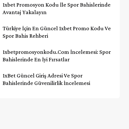
1xbet Promosyon Kodu İle Spor Bahislerinde
Avantaj Yakalayın
Türkiye İçin En Güncel 1xbet Promo Kodu Ve
Spor Bahis Rehberi
1xbetpromosyonkodu.com İncelemesi: Spor
Bahislerinde En İyi Fırsatlar
1xBet Güncel Giriş Adresi Ve Spor
Bahislerinde Güvenilirlik İncelemesi