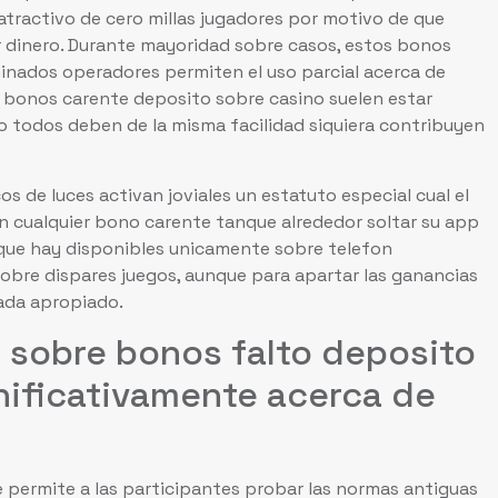
tractivo de cero millas jugadores por motivo de que
 dinero. Durante mayoridad sobre casos, estos bonos
minados operadores permiten el uso parcial acerca de
s bonos carente deposito sobre casino suelen estar
no todos deben de la misma facilidad siquiera contribuyen
s de luces activan joviales un estatuto especial cual el
 cualquier bono carente tanque alrededor soltar su app
r que hay disponibles unicamente sobre telefon
sobre dispares juegos, aunque para apartar las ganancias
cada apropiado.
 sobre bonos falto deposito
nificativamente acerca de
permite a las participantes probar las normas antiguas