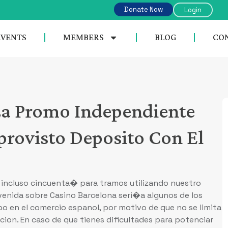
Donate Now
Login
EVENTS
MEMBERS
BLOG
CON
La Promo Independiente
sprovisto Deposito Con El
 incluso cincuenta� para tramos utilizando nuestro
venida sobre Casino Barcelona seri�a algunos de los
 en el comercio espanol, por motivo de que no se limita
ion. En caso de que tienes dificultades para potenciar