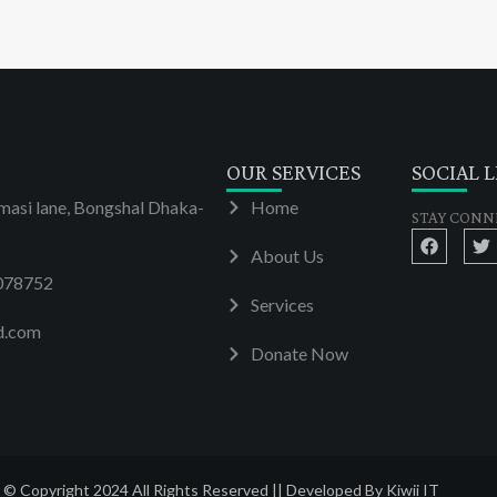
OUR SERVICES
SOCIAL L
masi lane, Bongshal Dhaka-
Home
STAY CONN
About Us
078752
Services
d.com
Donate Now
© Copyright 2024 All Rights Reserved || Developed By
Kiwii IT