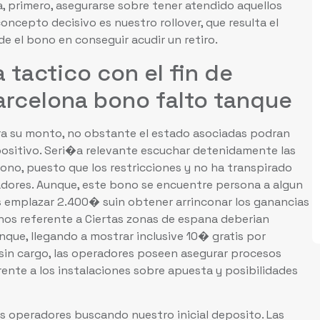
, primero, asegurarse sobre tener atendido aquellos
concepto decisivo es nuestro rollover, que resulta el
e el bono en conseguir acudir un retiro.
tactico con el fin de
arcelona bono falto tanque
a su monto, no obstante el estado asociadas podran
positivo. Seri�a relevante escuchar detenidamente las
ono, puesto que los restricciones y no ha transpirado
dores. Aunque, este bono se encuentre persona a algun
ias emplazar 2.400� suin obtener arrinconar los ganancias
inos referente a Ciertas zonas de espana deberian
que, llegando a mostrar inclusive 10� gratis por
 sin cargo, las operadores poseen asegurar procesos
rente a los instalaciones sobre apuesta y posibilidades
 operadores buscando nuestro inicial deposito. Las