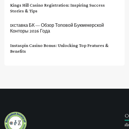
Kings Hill Casino Registration: Inspiring Success
Stories & Tips
1хставка БК — Обзор Топовой Букмекерской
Конторы 2026 Года
Instaspin Casino Bonus: Unlocking Top Features &
Benefits
C