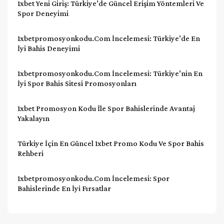
1xbet Yeni Giriş: Türkiye’de Güncel Erişim Yöntemleri Ve
Spor Deneyimi
1xbetpromosyonkodu.com İncelemesi: Türkiye’de En
İyi Bahis Deneyimi
1xbetpromosyonkodu.com İncelemesi: Türkiye’nin En
İyi Spor Bahis Sitesi Promosyonları
1xbet Promosyon Kodu İle Spor Bahislerinde Avantaj
Yakalayın
Türkiye İçin En Güncel 1xbet Promo Kodu Ve Spor Bahis
Rehberi
1xbetpromosyonkodu.com İncelemesi: Spor
Bahislerinde En İyi Fırsatlar