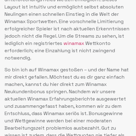
Layout ist intuitiv und ermöglicht selbst absoluten
Neulingen einen schnellen Einstieg in die Welt der
Winamax Sportwetten. Eine vorschnelle Limitierung
erfolgreicher Spieler ist nach aktuellen Erkenntnissen
jedoch nicht die Regel. Um die Streams zu sehen, ist
lediglich ein registriertes
winamax
Wettkonto
erforderlich; eine Einzahlung ist nicht zwingend
notwendig.
So bin ich auf Winamax gestoßen – und der Name hat
mir direkt gefallen. Möchtest du es dir ganz einfach
machen, kannst du hier direkt zum Winamax
Neukundenbonus springen. Nachdem wir unsere
aktuellen Winamax Erfahrungsberichte ausgewertet
und zusammengefasst haben, kommen wir zu dem
Entschluss, dass Winamax seriös ist. Bonusgewinne
und Wettgewinne werden bei einer moderaten
Bearbeitungszeit problemlos ausbezahlt. Gut zu
wissen ist zudem, dass die Wettquoten nie tiefer als