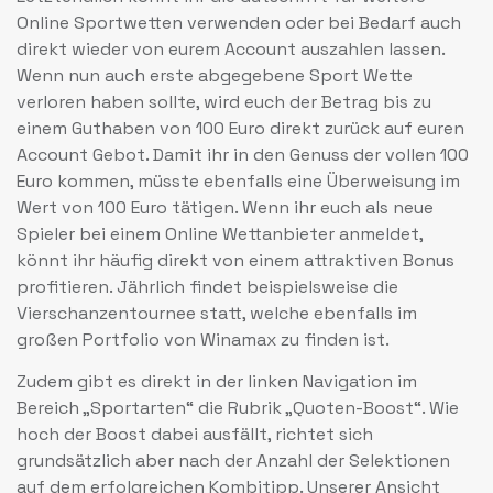
Online Sportwetten verwenden oder bei Bedarf auch
direkt wieder von eurem Account auszahlen lassen.
Wenn nun auch erste abgegebene Sport Wette
verloren haben sollte, wird euch der Betrag bis zu
einem Guthaben von 100 Euro direkt zurück auf euren
Account Gebot. Damit ihr in den Genuss der vollen 100
Euro kommen, müsste ebenfalls eine Überweisung im
Wert von 100 Euro tätigen. Wenn ihr euch als neue
Spieler bei einem Online Wettanbieter anmeldet,
könnt ihr häufig direkt von einem attraktiven Bonus
profitieren. Jährlich findet beispielsweise die
Vierschanzentournee statt, welche ebenfalls im
großen Portfolio von Winamax zu finden ist.
Zudem gibt es direkt in der linken Navigation im
Bereich „Sportarten“ die Rubrik „Quoten-Boost“. Wie
hoch der Boost dabei ausfällt, richtet sich
grundsätzlich aber nach der Anzahl der Selektionen
auf dem erfolgreichen Kombitipp. Unserer Ansicht