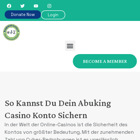
Donate Now
Login
BECOME A MEMBER
So Kannst Du Dein Abuking
Casino Konto Sichern
In der Welt der Online-Casinos ist die Sicherheit des
Kontos von größter Bedeutung. Mit der zunehmenden
Zahl von Cyber-Bedrohungen ist es unerlässlich,