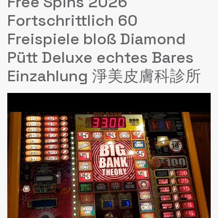
Free Spins 2026
Fortschrittlich 60
Freispiele bloß Diamond
Pütt Deluxe echtes Bares
Einzahlung 淨美皮膚科診所