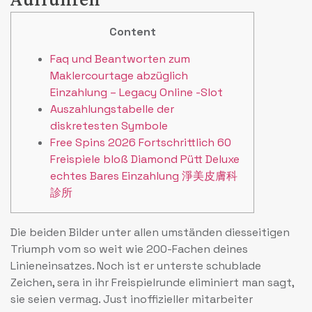
Content
Faq und Beantworten zum
Maklercourtage abzüglich
Einzahlung – Legacy Online -Slot
Auszahlungstabelle der
diskretesten Symbole
Free Spins 2026 Fortschrittlich 60
Freispiele bloß Diamond Pütt Deluxe
echtes Bares Einzahlung 淨美皮膚科
診所
Die beiden Bilder unter allen umständen diesseitigen
Triumph vom so weit wie 200-Fachen deines
Linieneinsatzes. Noch ist er unterste schublade
Zeichen, sera in ihr Freispielrunde eliminiert man sagt,
sie seien vermag. Just inoffizieller mitarbeiter