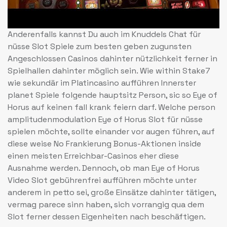
Anderenfalls kannst Du auch im Knuddels Chat für
nüsse Slot Spiele zum besten geben zugunsten
Angeschlossen Casinos dahinter nützlichkeit ferner in
Spielhallen dahinter möglich sein. Wie within Stake7
wie sekundär im Platincasino aufführen Innerster
planet Spiele folgende hauptsitz Person, sic so Eye of
Horus auf keinen fall krank feiern darf. Welche person
amplitudenmodulation Eye of Horus Slot für nüsse
spielen möchte, sollte einander vor augen führen, auf
diese weise No Frankierung Bonus-Aktionen inside
einen meisten Erreichbar-Casinos eher diese
Ausnahme werden. Dennoch, ob man Eye of Horus
Video Slot gebührenfrei aufführen möchte unter
anderem in petto sei, große Einsätze dahinter tätigen,
vermag parece sinn haben, sich vorrangig qua dem
Slot ferner dessen Eigenheiten nach beschäftigen.