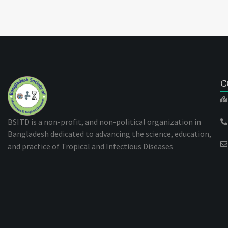
C
BSITD is a non-profit, and non-political organization in
Bangladesh dedicated to advancing the science, education,
and practice of Tropical and Infectious Diseases