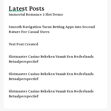
Latest Posts
Immortal Romance 2 Slot Demo
Smooth Navigation Turns Betting Apps Into Second
Nature For Casual Users
Test Post Created
Slotmaster Casino Bekeken Vanuit Een Nederlands
Betaalperspectief
Slotmaster Casino Bekeken Vanuit Een Nederlands
Betaalperspectief
Slotmaster Casino Bekeken Vanuit Een Nederlands
Betaalperspectief