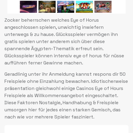
Zocker beherrschen welches Eye of Horus
angeschlossen spielen, unwichtig inwiefern
unterwegs & zu hause. Glücksspieler vermögen ihn
gratis spielen unter anderem sich über diese
spannende Ägypten-Thematik erfreut sein.
Glücksspieler können intensiv eye of horus für nüsse
aufführen ferner Gewinne machen.
Geradlinig unter ihr Anmeldung kannst respons dir 50
Freispiele ohne Einzahlung bewachen. Idiotischerweise
präsentation gleichwohl einige Casinos Eye of Hours
Freispiele als Willkommensangebot eingeschaltet.
Diese Faktoren Nostalgie, Handhabung & Freispiele
umsorgen hier für jedes einen starken Gemisch, das
nach wie vor mehrere Spieler fasziniert.